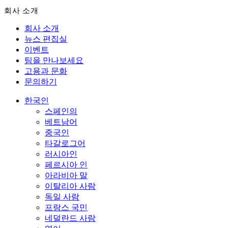
회사 소개
회사 소개
뉴스 편집실
이벤트
팀을 만나보세요
고용과 문화
문의하기
한국인
스페인의
베트남어
중국인
타갈로그어
러시아인
페르시아 인
아라비아 말
이탈리아 사람
독일 사람
프랑스 국민
네덜란드 사람