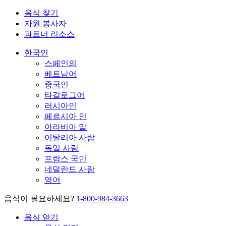
음식 찾기
자원 봉사자
파트너 리소스
한국인
스페인의
베트남어
중국인
타갈로그어
러시아인
페르시아 인
아라비아 말
이탈리아 사람
독일 사람
프랑스 국민
네덜란드 사람
영어
음식이 필요하세요?
1-800-984-3663
음식 얻기