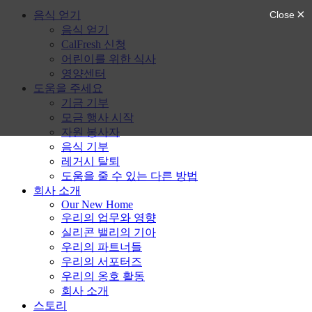
음식 얻기
음식 얻기
CalFresh 신청
어린이를 위한 식사
영양센터
도움을 주세요
기금 기부
모금 행사 시작
자원 봉사자
음식 기부
레거시 탈퇴
도움을 줄 수 있는 다른 방법
회사 소개
Our New Home
우리의 업무와 영향
실리콘 밸리의 기아
우리의 파트너들
우리의 서포터즈
우리의 옹호 활동
회사 소개
스토리