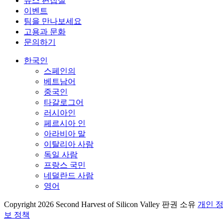
뉴스 편집실
이벤트
팀을 만나보세요
고용과 문화
문의하기
한국인
스페인의
베트남어
중국인
타갈로그어
러시아인
페르시아 인
아라비아 말
이탈리아 사람
독일 사람
프랑스 국민
네덜란드 사람
영어
Copyright 2026 Second Harvest of Silicon Valley
판권 소유
개인 
보 정책