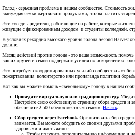
Голод - серьезная проблема в нашем сообществе. Стоимость жи
вынуждая семьи жертвовать продуктами, чтобы платить за арен
Эти соседи - родители, работающие на работе, которые жизне
живущие с фиксированным доходом, и студенты колледжей, ст
В условиях рекордно высокого уровня голода Second Harvest о
долине.
Месяц действий против голода - это ваша возможность помочь
ваших друзей и семьи поддержать усилия по искоренению голо
Это потребует скоординированных усилий сообщества - от бизн
пожертвования, волонтерство или пропаганда политики борьбы
Вот как вы можете помочь «свекольному» голоду в нашем сооб
Проведите виртуальную или традиционную еду.
Убедит
Настройте свою собственную страницу сбора средств и за
обеспечите 2 500 обедов местным семьям.
Начать
.
Сбор средств через Facebook.
Организовать сбор средств
взимается. Вы можете обсудить со своими друзьями пробл
здоровыми и иметь жилье.
Чтобы получить дополнительную информацию и нача