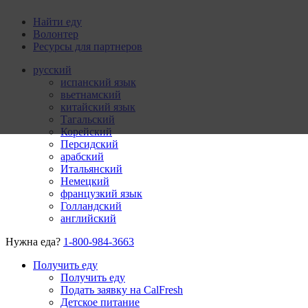
Найти еду
Волонтер
Ресурсы для партнеров
русский
испанский язык
вьетнамский
китайский язык
Тагальский
Корейский
Персидский
арабский
Итальянский
Немецкий
французкий язык
Голландский
английский
Нужна еда?
1-800-984-3663
Получить еду
Получить еду
Подать заявку на CalFresh
Детское питание