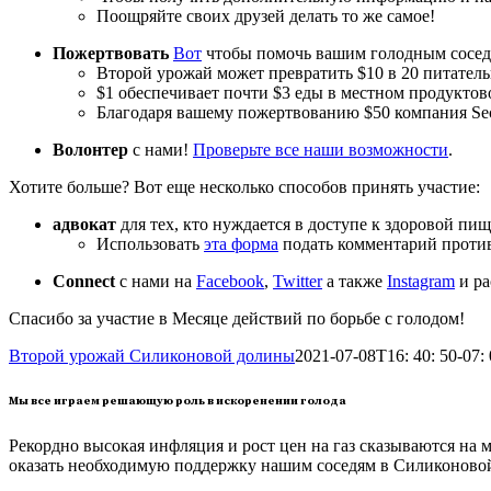
Поощряйте своих друзей делать то же самое!
Пожертвовать
Вот
чтобы помочь вашим голодным соседя
Второй урожай может превратить $10 в 20 питател
$1 обеспечивает почти $3 еды в местном продуктов
Благодаря вашему пожертвованию $50 компания Sec
Волонтер
с нами!
Проверьте все наши возможности
.
Хотите больше? Вот еще несколько способов принять участие:
адвокат
для тех, кто нуждается в доступе к здоровой пи
Использовать
эта форма
подать комментарий против
Connect
с нами на
Facebook
,
Twitter
а также
Instagram
и ра
Спасибо за участие в Месяце действий по борьбе с голодом!
Второй урожай Силиконовой долины
2021-07-08T16: 40: 50-07:
Мы все играем решающую роль в искоренении голода
Рекордно высокая инфляция и рост цен на газ сказываются на 
оказать необходимую поддержку нашим соседям в Силиконово