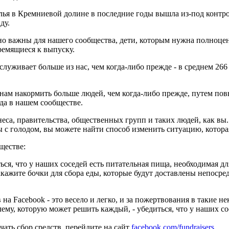
лья в Кремниевой долине в последние годы вышла из-под контро
ду.
нно важны для нашего сообщества, дети, которым нужна полноц
ремящиеся к выпуску.
бслуживает больше из нас, чем когда-либо прежде - в среднем 2
 нам накормить больше людей, чем когда-либо прежде, путем п
да в нашем сообществе.
еса, правительства, общественных групп и таких людей, как вы
 с голодом, вы можете найти способ изменить ситуацию, котора
ществе:
ься, что у наших соседей есть питательная пища, необходимая д
кажите бочки для сбора еды, которые будут доставлены непосре
 на Facebook - это весело и легко, и за пожертвования в такие н
ему, которую может решить каждый, - убедиться, что у наших сос
ть сбор средств, перейдите на сайт
facebook.com/fundraisers