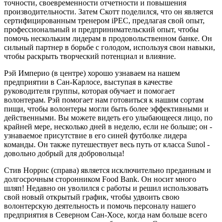
точности, своевременности отчетности и повышения
производительности. Затем Скотт поделился, что он является
сертифицированным тренером iPEC, предлагая свой опыт,
профессиональный и предпринимательский опыт, чтобы
помочь нескольким лидерам в продовольственном банке. Он
сильный партнер в борьбе с голодом, используя свои навыки,
чтобы раскрыть творческий потенциал и влияние.
Рэй Империо (в центре) хорошо узнаваем на нашем
предприятии в Сан-Карлосе, выступая в качестве
руководителя группы, которая обучает и помогает
волонтерам. Рэй помогает нам готовиться к нашим сортам
пищи, чтобы волонтеры могли быть более эффективными и
действенными. Вы можете видеть его улыбающееся лицо, по
крайней мере, несколько дней в неделю, если не больше; он -
узнаваемое присутствие в его синей футболке лидера
команды. Он также путешествует весь путь от класса Sunol -
довольно добрый для добровольца!
Стив Норрис (справа) является исключительно преданным и
долгосрочным сторонником Food Bank. Он носит много
шляп! Недавно он уволился с работы и решил использовать
свой новый открытый график, чтобы удвоить свою
волонтерскую деятельность и помочь персоналу нашего
предприятия в Северном Сан-Хосе, когда нам больше всего