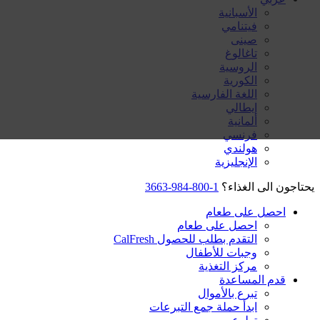
الأسبانية
فيتنامي
صينى
تاغالوغ
الروسية
الكورية
اللغة الفارسية
إيطالي
ألمانية
فرنسي
هولندي
الإنجليزية
يحتاجون الى الغذاء؟
1-800-984-3663
احصل على طعام
احصل على طعام
التقدم بطلب للحصول CalFresh
وجبات للأطفال
مركز التغذية
قدم المساعدة
تبرع بالأموال
ابدأ حملة جمع التبرعات