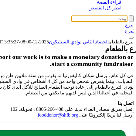
قراءة القصة
انظر كل القصص
تبرع
تبرع
تبرع بالطعام
الحصاد الثاني لوادي السيليكون
2025-12-08T13:35:27-08:00
رع بالطعام
port our work is to make a monetary donation or
start a community fundraiser.
في كل عام ، يرسل سكان كاليفورنيا ما يقرب من ستة ملايين طن من
النفايات ، بينما يتعرض شخص واحد من كل 4 
يؤدي التبرع بالطعام إلى إعادة توجيه الطعام الصالح للأكل الذي كان سي
المحلية في أحيائنا الذين ليس لديهم ما يكفي من الطعام.
اتصل بنا
اتصل بفريق مصادر الغذاء لدينا على 408-266-8866 ، تحويلة. 102
أرسل لنا بريدًا إلكترونيًا على
fooddonor@shfb.org