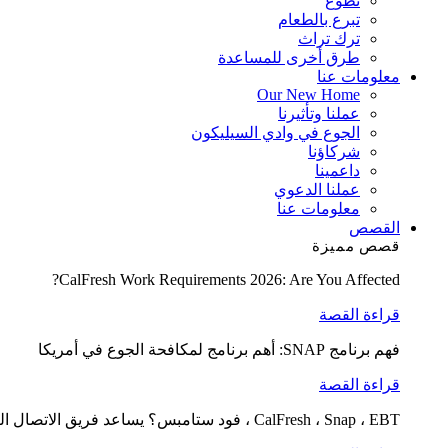
تطوع
تبرع بالطعام
ترك تراث
طرق أخرى للمساعدة
معلومات عنا
Our New Home
عملنا وتأثيرنا
الجوع في وادي السيليكون
شركاؤنا
داعمينا
عملنا الدعوي
معلومات عنا
القصص
قصص مميزة
CalFresh Work Requirements 2026: Are You Affected?
قراءة القصة
فهم برنامج SNAP: أهم برنامج لمكافحة الجوع في أمريكا
قراءة القصة
CalFresh ، Snap ، EBT ، فود ستامبس؟ يساعد فريق الاتصال الغذائي لدينا في التوضيح