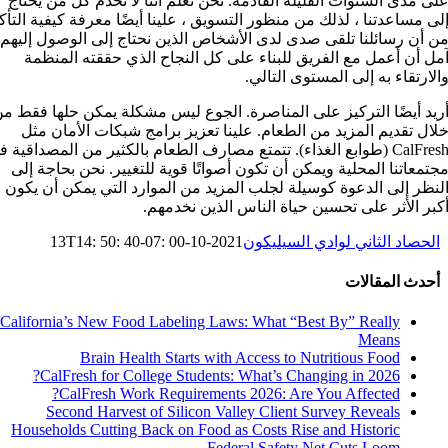
لى مدى السنوات القليلة القادمة. نحن نعلم أننا لا نخدم كل من يحتاج
لى مساعدتنا ، لذلك من منظور التسويق ، علينا أيضًا معرفة كيفية التأك
ن أن رسائلنا تلقى صدى لدى الأشخاص الذين نحتاج إلى الوصول إليهم.
مل أن أعمل مع الفريق للبناء على كل النجاح الذي حققته المنظمة
الارتقاء به إلى المستوى التالي.
ريد أيضًا التركيز على المناصرة. الجوع ليس مشكلة يمكن حلها فقط م
لال تقديم المزيد من الطعام. علينا تعزيز برامج شبكات الأمان مثل
CalFresh (طوابع الغذاء). تتمتع مصارف الطعام بالكثير من المصداقية 
جتمعاتنا المحلية ويمكن أن تكون أصواتًا قوية للتغيير. نحن بحاجة إلى
لنظر إلى الدعوة كوسيلة لجلب المزيد من الموارد التي يمكن أن يكون ل
كبر الأثر على تحسين حياة الناس الذين نخدمهم.
الحصاد الثاني لوادي السيليكون
2021-10-13T14: 50: 40-07: 00
أحدث المقالات
California’s New Food Labeling Laws: What “Best By” Really
Means
Brain Health Starts with Access to Nutritious Food
CalFresh for College Students: What’s Changing in 2026?
CalFresh Work Requirements 2026: Are You Affected?
Second Harvest of Silicon Valley Client Survey Reveals
Households Cutting Back on Food as Costs Rise and Historic
Federal Safety Net Cuts Loom