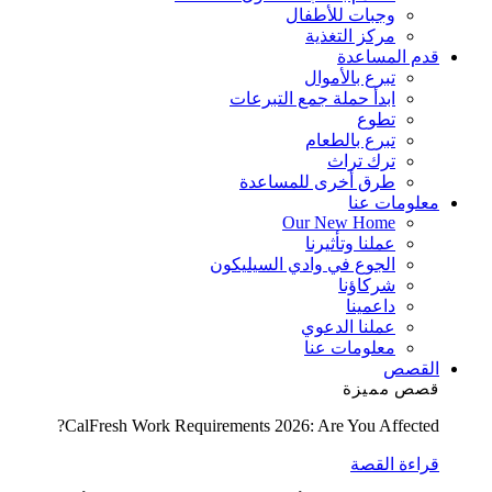
وجبات للأطفال
مركز التغذية
قدم المساعدة
تبرع بالأموال
ابدأ حملة جمع التبرعات
تطوع
تبرع بالطعام
ترك تراث
طرق أخرى للمساعدة
معلومات عنا
Our New Home
عملنا وتأثيرنا
الجوع في وادي السيليكون
شركاؤنا
داعمينا
عملنا الدعوي
معلومات عنا
القصص
قصص مميزة
CalFresh Work Requirements 2026: Are You Affected?
قراءة القصة