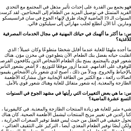
هو يجمع بين القدرة على إحداث تأثير مذهل في المجتمع مع التحدي
لفريد المتمثل في توصيل المزيد من الطعام إلى المحتاجين. لقد كرست
السنوات الـ 19 الماضية لإيجاد طرق لإنهاء الجوع في سان فرانسيسكو
مارين. أنا الآن أتطلع لجلب مهاراتي إلى سيليكون فالي.
: ما أكثر ما ألهمك في حياتك المهنية في مجال الخدمات المصرفية
لأغذية؟
ا أجده ملهمًا للغاية عندما أقابل شخصًا متطوعًا وكان عميلاً ؛ الذي
نقلبت حياته بفضل بنك الطعام. الآن يتطوعون في مخزن مؤن. هناك
عور قوي بالمجتمع. يمنح بنك الطعام الأشخاص الذين يكافحون الفرصة
لوقوف على أقدامهم. عندما أزور موقعًا للتوزيع ، لا أشعر بشعور الناس
الإحباط والخروج. وبدلاً من ذلك ، أصبح لدي شعور بأن الأشخاص يقيمو
تصالات رائعة ، مع الكثير من الطاقة الإيجابية حول مشاركة الأطعمة
لطازجة والمغذية. إنه شعور متفائل للغاية وهناك شعور قوي بالأمل.
: ما هي بعض التغييرات التي رأيتها في مشهد الجوع في السنوات
لتسع عشرة الماضية؟
يء مثير للغاية هو زيادة المنتجات الطازجة والمغذية. في كاليفورنيا ،
نا رائدين في تغيير مزيج المنتجات ليشمل الأطعمة الصحية. كان هناك
حول حقيقي في العقل من حيث ليس فقط توفير السعرات الحرارية ،
لكن أيضًا توفير الطعام المغذي. أيضا ، التركيز على التثقيف الغذائي -