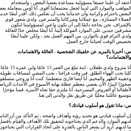
عتقد أن علينا جميعاً مسؤولية مساعدة بعضنا البعض ، واستخدام
لمواهب والموارد التي لدينا لجعل مجتمعاتنا أقوى. أنا أؤمن بمعاملة بعض
لبعض باحترام وكرامة وأن خدماتنا يجب أن تعكس ذلك. أقدر أيضًا خدم
لعملاء الممتازة ، مع عملائنا وشركائنا والمتبرعين. ولدي شعور قوي
الإشراف. نحن بحاجة دائمًا إلى أن نكون واعين لمسؤوليتنا لنكون
شرفين جيدين على الموارد الموكلة إلينا. أنا أيضًا مخلص جدًا للعائلة
لدي التزام قوي بالتوازن. من المهم العمل بجد ، ولكن علينا أيضًا
خصيص الوقت لحياتنا خارج العمل.
: أخبرنا بالمزيد عن خلفيتك الشخصية - العائلة والاهتمامات
الاهتمامات؟
أنا متزوج ولدي طفلان - ابنة تبلغ من العمر 13 عامًا وابن عمره 15 عام
لنا نحب الهواء الطلق. في وقت فراغنا ، نحب المشي لمسافات طويلة
حقيبة الظهر والمخيم. أنا أيضا قارئ متعطشا. كنت أنا وزوجي متسلقو
خورًا كبيرًا. الآن يقضي معظم عطلة نهاية الأسبوع في الأحداث الرياض
أطفالنا أو العروض المسرحية. أنا ملتزم حقا تجاه الأسرة. قمنا مؤخرًا
توسيع عائلتنا محليًا عن طريق نقل والدتي إلى هنا.
: ماذا تقول هو أسلوب قيادتك؟
ن أسلوب قيادتي هو تحديد رؤية وأهداف واضحة ، ثم التأكد من أن النا
ديهم الموارد والدعم الذي يحتاجونه لتحقيق تلك الأهداف والقيام بأفضل
ا لديهم. أريد أن يشعر الناس بالقدرة على اتخاذ القرارات التي يحتاجون