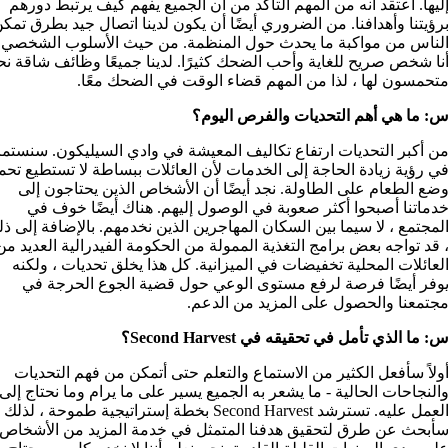
ليها. أعتقد أنه من المهم التأكد من أن الجميع يفهم كيف يرتبط دورهم
رؤيتنا وأهدافنا. من الضروري أيضًا أن يكون لدينا اتصال جيد بطرق تمك
لناس من مواكبة ما يحدث حول المنظمة. من حيث الأسلوب الشخصي 
نا شخص صريح للغاية وأحب الضحك كثيرًا. لدينا جميعًا وظائف شاقة ن
تحمسون لها ، لذا من المهم قضاء الوقت في الضحك معًا.
: ما هي أهم التحديات والفرص اليوم؟
ن أكبر التحديات ارتفاع تكاليف المعيشة في وادي السيليكون. سنستمر
ي رؤية زيادة الحاجة إلى الخدمات لأن العائلات ببساطة لا تستطيع تح
ضع الطعام على الطاولة. نجد أيضًا أن الأشخاص الذين يحتاجون إلى
دماتنا أصبحوا أكثر صعوبة في الوصول إليهم. هناك أيضًا خوف في
لمجتمع ، لا سيما بين السكان المهاجرين الذين نخدمهم. بالإضافة إلى ذ
 قد تواجه بعض برامج التغذية الممولة من الحكومة الفيدرالية العديد من
لعائلات المحلية تخفيضات في الميزانية. كل هذا يخلق تحديات ، ولكنه
وفر أيضًا فرصة لرفع مستوى الوعي حول قضية الجوع الحرجة في
جتمعنا والحصول على المزيد من الدعم.
: ما الذي تأمل في تحقيقه في Second Harvest؟
ولاً سأفعل الكثير من الاستماع والتعلم حتى أتمكن من فهم التحديات
النجاحات الحالية - ما يشعر به الجميع يسير على ما يرام وما نحتاج إلى
العمل عليه. تسترشد Second Harvest بخطة إستراتيجية طموحة ، لذلك
أبحث عن طرق لتحقيق هدفنا المتمثل في خدمة المزيد من الأشخاص