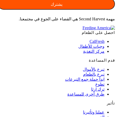
مهمة Second Harvest هي القضاء على الجوع في مجتمعنا.
احصل على الطعام
CalFresh
وجبات للأطفال
مركز التغذية
قدم المساعدة
تبرع بالأموال
تبرع بالطعام
ابدأ حملة جمع التبرعات
تطوع
ترك إرثا
طرق أخرى للمساعدة
تأثير
عملنا وتأثيرنا