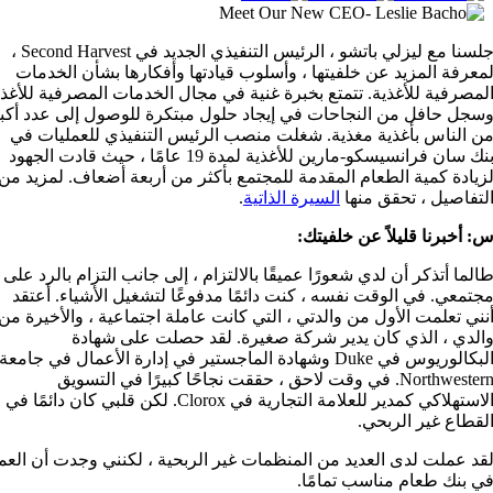
جلسنا مع ليزلي باتشو ، الرئيس التنفيذي الجديد في Second Harvest ،
معرفة المزيد عن خلفيتها ، وأسلوب قيادتها وأفكارها بشأن الخدمات
لمصرفية للأغذية. تتمتع بخبرة غنية في مجال الخدمات المصرفية للأغذي
سجل حافل من النجاحات في إيجاد حلول مبتكرة للوصول إلى عدد أكب
ن الناس بأغذية مغذية. شغلت منصب الرئيس التنفيذي للعمليات في
بنك سان فرانسيسكو-مارين للأغذية لمدة 19 عامًا ، حيث قادت الجهود
زيادة كمية الطعام المقدمة للمجتمع بأكثر من أربعة أضعاف. لمزيد من
لتفاصيل ، تحقق منها
السيرة الذاتية
.
: أخبرنا قليلاً عن خلفيتك:
الما أتذكر أن لدي شعورًا عميقًا بالالتزام ، إلى جانب التزام بالرد على
جتمعي. في الوقت نفسه ، كنت دائمًا مدفوعًا لتشغيل الأشياء. أعتقد
نني تعلمت الأول من والدتي ، التي كانت عاملة اجتماعية ، والأخيرة من
الدي ، الذي كان يدير شركة صغيرة. لقد حصلت على شهادة
البكالوريوس في Duke وشهادة الماجستير في إدارة الأعمال في جامعة
Northwestern. في وقت لاحق ، حققت نجاحًا كبيرًا في التسويق
الاستهلاكي كمدير للعلامة التجارية في Clorox. لكن قلبي كان دائمًا في
لقطاع غير الربحي.
قد عملت لدى العديد من المنظمات غير الربحية ، لكنني وجدت أن العم
ي بنك طعام مناسب تمامًا.