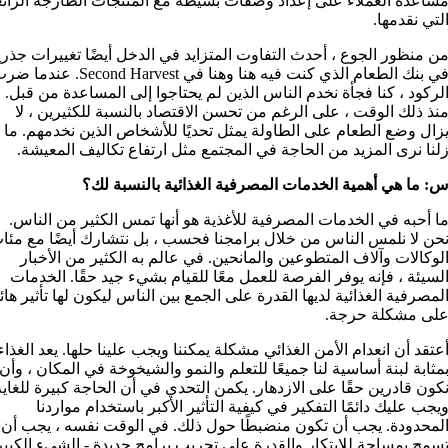
ساعدة العملاء على إعداد وصفات بسيطة مع المنتجات الطازجة الرائع
لتي نقدمها.
ن منظور الجوع ، أحدث التفاوت المتزايد في الدخل أيضًا تغييرات جذري
في بنك الطعام الذي كنت فيه هنا وهنا في Second Harvest. عندم
لركود ، كنا فجأة نخدم الناس الذين لم يحتاجوا إلى المساعدة من قبل.
نذ ذلك الوقت ، على الرغم من تحسن الاقتصاد بالنسبة للكثيرين ، لا
زال وضع الطعام على الطاولة يمثل تحديًا للأشخاص الذين نخدمهم. ما
لنا نرى المزيد من الحاجة في المجتمع مثل ارتفاع تكاليف المعيشة.
: ما هي أهمية الخدمات المصرفية الغذائية بالنسبة لك؟
ا أحبه في الخدمات المصرفية للأغذية هو أنها تمس الكثير من الناس.
حن لا نلمس الناس من خلال برامجنا فحسب ، بل نتشارك أيضًا مع مئا
لوكالات وآلاف المتطوعين والمانحين. في عالم به الكثير من الأخبار
لسيئة ، فإنه يوفر الفرصة للعمل معًا للقيام بشيء جيد حقًا. الخدمات
لمصرفية الغذائية لديها القدرة على الجمع بين الناس ليكون لها تأثير هائ
لى مشكلة حرجة.
عتقد أن انعدام الأمن الغذائي مشكلة يمكننا ويجب علينا حلها. يعد الغذاء
مثابة لبنة أساسية لنا جميعًا للتعلم والنمو والشيخوخة في المكان ، وأن
كون قادرين حقًا على الازدهار. يكمن التحدي في أن الحاجة كبيرة للغاية
يجب عليك دائمًا التفكير في كيفية التأثير الأكبر باستخدام مواردنا
لمحدودة. يجب أن تكون منضبطًا حول ذلك. في الوقت نفسه ، يجب أن
سمح بمساحة للابتكار والقدرة على تجريب برامج جديدة - الشيء الكبير