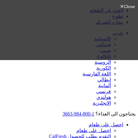
ابحث عن الطعام
تطوع
موارد الشريك
عربي
الأسبانية
فيتنامي
صينى
تاغالوغ
الروسية
الكورية
اللغة الفارسية
إيطالي
ألمانية
فرنسي
هولندي
الإنجليزية
يحتاجون الى الغذاء؟
1-800-984-3663
احصل على طعام
احصل على طعام
التقدم بطلب للحصول CalFresh