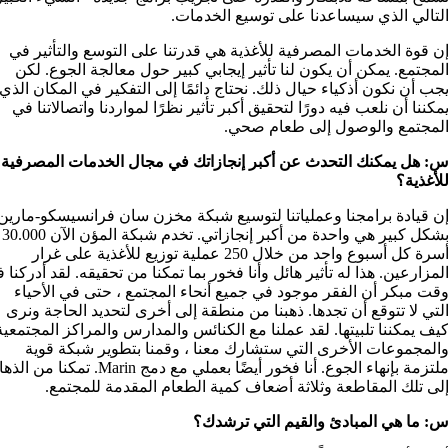
لتالي الذي سيساعدنا على توسيع الخدمات.
ن قوة الخدمات المصرفية للأغذية هي قدرتنا على التوسع والتأثير في
لمجتمع. يمكن أن يكون لنا تأثير إيجابي كبير حول معالجة الجوع. لكن
جب أن نكون أذكياء حيال ذلك. نحتاج دائمًا إلى التفكير في المكان الذي
مكننا أن نلعب فيه دورًا لتحقيق أكبر تأثير نظرًا لمواردنا واتصالاتنا في
لمجتمع والوصول إلى طعام صحي.
: هل يمكنك التحدث عن أكبر إنجازاتك في مجال الخدمات المصرفية
لأغذية؟
ن قيادة برامجنا وعملياتنا لتوسيع شبكة مخزن سان فرانسيسكو-مارين
بشكل كبير هي واحدة من أكبر إنجازاتي. تخدم شبكة المؤن الآن 30.000
أسرة كل أسبوع واحد من خلال 250 عملية توزيع للأغذية على غرار
لمزارعين. هذا له تأثير هائل وأنا فخور بما تمكنا من تحقيقه. لقد أدركنا 
قت مبكر أن الفقر موجود في جميع أنحاء المجتمع ، حتى في الأحياء
لتي لا تتوقع أن تجدها. ذهبنا من منطقة إلى أخرى لتحديد الحاجة ونرى
يف يمكننا تلبيتها. لقد عملنا مع الكنائس والمدارس والمراكز المجتمعية
المجموعات الأخرى التي ستشارك معنا ، وقمنا بتطوير شبكة قوية
ملتزمة بإنهاء الجوع. أنا فخور أيضًا بعملي مع دمج Marin. تمكنا 
لى تلك المقاطعة وثلاثة أضعاف كمية الطعام المقدمة للمجتمع.
: ما هي المبادئ والقيم التي ترشدك؟