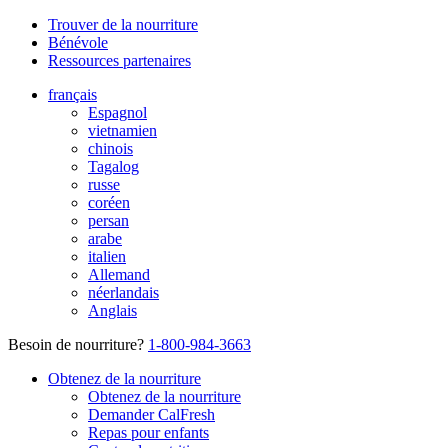
Trouver de la nourriture
Bénévole
Ressources partenaires
français
Espagnol
vietnamien
chinois
Tagalog
russe
coréen
persan
arabe
italien
Allemand
néerlandais
Anglais
Besoin de nourriture?
1-800-984-3663
Obtenez de la nourriture
Obtenez de la nourriture
Demander CalFresh
Repas pour enfants