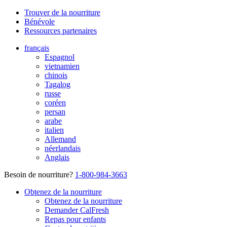
Trouver de la nourriture
Bénévole
Ressources partenaires
français
Espagnol
vietnamien
chinois
Tagalog
russe
coréen
persan
arabe
italien
Allemand
néerlandais
Anglais
Besoin de nourriture?
1-800-984-3663
Obtenez de la nourriture
Obtenez de la nourriture
Demander CalFresh
Repas pour enfants