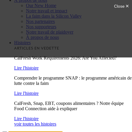
À propos de nous
Our New Home
Notre travail et impact
La faim dans la Silicon Valley
Nos partenaires
Nos supporteurs
Notre travail de plaidoyer
À propos de nous
Histoires
ARTICLES EN VEDETTE
CalFresh Work Requirements 2026: Are You Affected?
Lire l'histoire
Comprendre le programme SNAP : le programme américain de
lutte contre la faim
Lire l'histoire
CalFresh, Snap, EBT, coupons alimentaires ? Notre équipe
Food Connection aide à expliquer
Lire l'histoire
voir toutes les histoires