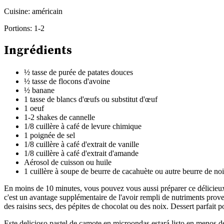
Cuisine:
américain
Portions:
1-2
Ingrédients
½ tasse de purée de patates douces
½ tasse de flocons d'avoine
½ banane
1 tasse de blancs d'œufs ou substitut d'œuf
1 oeuf
1-2 shakes de cannelle
1/8 cuillère à café de levure chimique
1 poignée de sel
1/8 cuillère à café d'extrait de vanille
1/8 cuillère à café d'extrait d'amande
Aérosol de cuisson ou huile
1 cuillère à soupe de beurre de cacahuète ou autre beurre de noix
En moins de 10 minutes, vous pouvez vous aussi préparer ce délicieux gâ
c'est un avantage supplémentaire de l'avoir rempli de nutriments prov
des raisins secs, des pépites de chocolat ou des noix. Dessert parfait 
Este delicioso pastel de camote en microondas estará listo en menos de