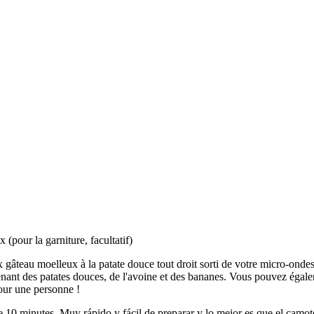
 (pour la garniture, facultatif)
teau moelleux à la patate douce tout droit sorti de votre micro-ondes. N
enant des patates douces, de l'avoine et des bananes. Vous pouvez égalem
pour une personne !
 10 minutes. Muy rápido y fácil de preparar y lo mejor es que el camote