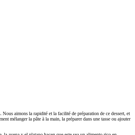
ous aimons la rapidité et la facilité de préparation de ce dessert, et
ent mélanger la pâte à la main, la préparer dans une tasse ou ajouter
, la avena y el platano hacen que este sea un alimento rico en