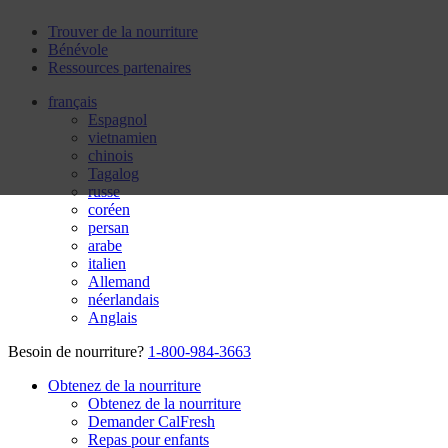
Trouver de la nourriture
Bénévole
Ressources partenaires
français
Espagnol
vietnamien
chinois
Tagalog
russe
coréen
persan
arabe
italien
Allemand
néerlandais
Anglais
Besoin de nourriture?
1-800-984-3663
Obtenez de la nourriture
Obtenez de la nourriture
Demander CalFresh
Repas pour enfants