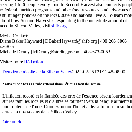
serving 1 in 6 people every month. Second Harvest also connects peop
to federal nutrition programs and other food resources, and advocates f
anti-hunger policies on the local, state and national levels. To learn mor
about how Second Harvest is responding to the incredible amount of
need in Silicon Valley, visit
shfb.org
.
Media Contact:
Diane Baker Hayward | DBakerHayward@shfb.org | 408-266-8866
x368 or
Michelle Denny | MDenny@sterlingpr.com | 408-673-0053‬
Visitez notre
Rédaction
Deuxième récolte de la Silicon Valley
2022-02-25T21:11:48-08:00
Nous jouons tous un rôle crucial dans l'élimination de la faim
L'inflation record et la flambée des prix de l'essence pèsent lourdemen
sur les familles locales et d'autres se tournent vers la banque alimentai
pour obtenir de l'aide. Donnez aujourd'hui et aidez à fournir un soutie
crucial à nos voisins de la Silicon Valley.
faire un don