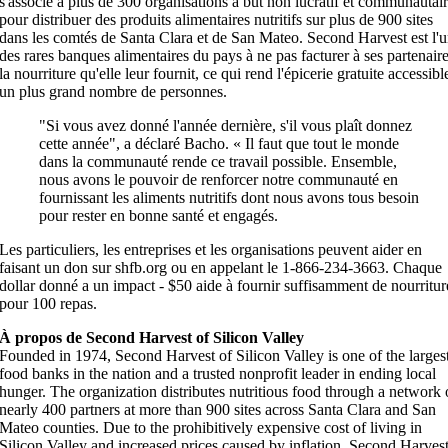
s'associe à plus de 300 organisations à but non lucratif et communautai
pour distribuer des produits alimentaires nutritifs sur plus de 900 sites
dans les comtés de Santa Clara et de San Mateo. Second Harvest est l'
des rares banques alimentaires du pays à ne pas facturer à ses partenair
la nourriture qu'elle leur fournit, ce qui rend l'épicerie gratuite accessibl
un plus grand nombre de personnes.
"Si vous avez donné l'année dernière, s'il vous plaît donnez
cette année", a déclaré Bacho. « Il faut que tout le monde
dans la communauté rende ce travail possible. Ensemble,
nous avons le pouvoir de renforcer notre communauté en
fournissant les aliments nutritifs dont nous avons tous besoin
pour rester en bonne santé et engagés.
Les particuliers, les entreprises et les organisations peuvent aider en
faisant un don sur shfb.org ou en appelant le 1-866-234-3663. Chaque
dollar donné a un impact - $50 aide à fournir suffisamment de nourritur
pour 100 repas.
À propos de Second Harvest of Silicon Valley
Founded in 1974, Second Harvest of Silicon Valley is one of the larges
food banks in the nation and a trusted nonprofit leader in ending local
hunger. The organization distributes nutritious food through a network 
nearly 400 partners at more than 900 sites across Santa Clara and San
Mateo counties. Due to the prohibitively expensive cost of living in
Silicon Valley and increased prices caused by inflation, Second Harvest