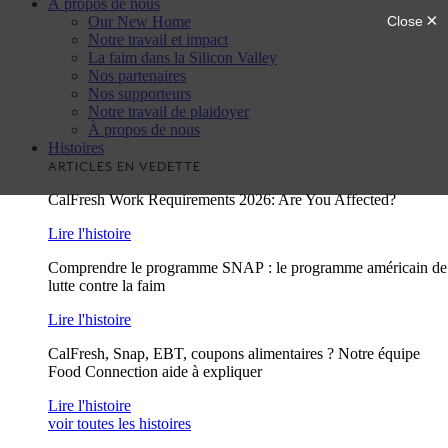
À propos de nous
Our New Home
Notre travail et impact
La faim dans la Silicon Valley
Nos partenaires
Nos supporteurs
Notre travail de plaidoyer
À propos de nous
Histoires
ARTICLES EN VEDETTE
CalFresh Work Requirements 2026: Are You Affected?
Lire l'histoire
Comprendre le programme SNAP : le programme américain de
lutte contre la faim
Lire l'histoire
CalFresh, Snap, EBT, coupons alimentaires ? Notre équipe
Food Connection aide à expliquer
Lire l'histoire
voir toutes les histoires