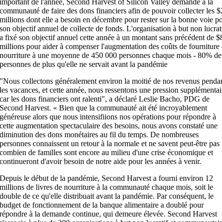
important de l'année, Second Harvest of Silicon Valley demande à la
communauté de faire des dons financiers afin de pouvoir collecter les 
millions dont elle a besoin en décembre pour rester sur la bonne voie p
son objectif annuel de collecte de fonds. L'organisation à but non lucrat
a fixé son objectif annuel cette année à un montant sans précédent de $
millions pour aider à compenser l'augmentation des coûts de fourniture
nourriture à une moyenne de 450 000 personnes chaque mois - 80% de
personnes de plus qu'elle ne servait avant la pandémie
"Nous collectons généralement environ la moitié de nos revenus penda
les vacances, et cette année, nous ressentons une pression supplémentai
car les dons financiers ont ralenti", a déclaré Leslie Bacho, PDG de
Second Harvest. « Bien que la communauté ait été incroyablement
généreuse alors que nous intensifiions nos opérations pour répondre à
cette augmentation spectaculaire des besoins, nous avons constaté une
diminution des dons monétaires au fil du temps. De nombreuses
personnes connaissent un retour à la normale et ne savent peut-être pas
combien de familles sont encore au milieu d'une crise économique et
continueront d'avoir besoin de notre aide pour les années à venir.
Depuis le début de la pandémie, Second Harvest a fourni environ 12
millions de livres de nourriture à la communauté chaque mois, soit le
double de ce qu'elle distribuait avant la pandémie. Par conséquent, le
budget de fonctionnement de la banque alimentaire a doublé pour
répondre à la demande continue, qui demeure élevée. Second Harvest