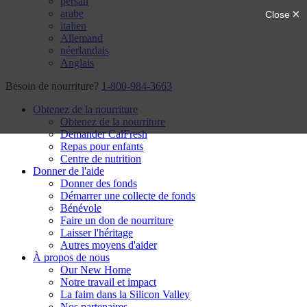
persan
arabe
italien
Allemand
néerlandais
Anglais
Besoin de nourriture?
1-800-984-3663
Obtenez de la nourriture
Obtenez de la nourriture
Demander CalFresh
Repas pour enfants
Centre de nutrition
Donner de l'aide
Donner des fonds
Démarrer une collecte de fonds
Bénévole
Faire un don de nourriture
Laisser l'héritage
Autres moyens d'aider
À propos de nous
Our New Home
Notre travail et impact
La faim dans la Silicon Valley
Nos partenaires