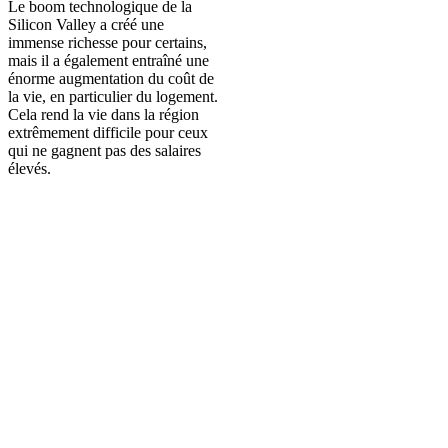
Le boom technologique de la
Silicon Valley a créé une
immense richesse pour certains,
mais il a également entraîné une
énorme augmentation du coût de
la vie, en particulier du logement.
Cela rend la vie dans la région
extrêmement difficile pour ceux
qui ne gagnent pas des salaires
élevés.
Ces individus sont nos collègues,
amis et voisins, et ils ont du mal à
joindre les deux bouts dans une
région chère.
Le programme d'assistance
nutritionnelle supplémentaire
(SNAP), connu sous le nom de
CalFresh en Californie, est un
programme d'assistance
nutritionnelle qui offre des
avantages pour compléter les
budgets alimentaires des ménages
lorsque les individus et les