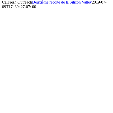
CalFresh Outreach
Deuxième récolte de la Silicon Valley
2019-07-
09T17: 39: 27-07: 00