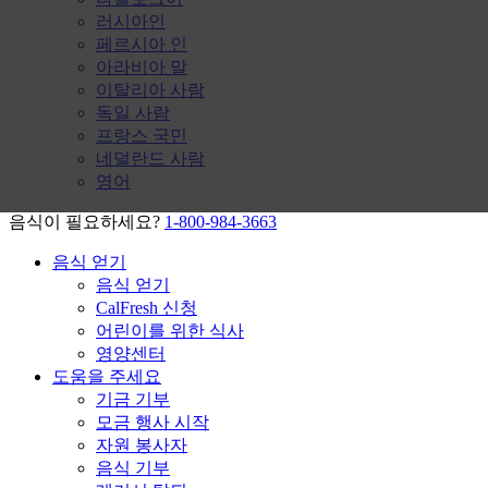
러시아인
페르시아 인
아라비아 말
이탈리아 사람
독일 사람
프랑스 국민
네덜란드 사람
영어
음식이 필요하세요?
1-800-984-3663
음식 얻기
음식 얻기
CalFresh 신청
어린이를 위한 식사
영양센터
도움을 주세요
기금 기부
모금 행사 시작
자원 봉사자
음식 기부