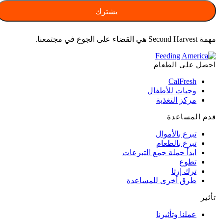
مهمة Second Harvest هي القضاء على الجوع في مجتمعنا.
احصل على الطعام
CalFresh
وجبات للأطفال
مركز التغذية
قدم المساعدة
تبرع بالأموال
تبرع بالطعام
ابدأ حملة جمع التبرعات
تطوع
ترك إرثا
طرق أخرى للمساعدة
تأثير
عملنا وتأثيرنا