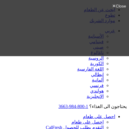
ابحث عن الطعام
تطوع
موارد الشريك
عربي
الأسبانية
فيتنامي
صينى
تاغالوغ
الروسية
الكورية
اللغة الفارسية
إيطالي
ألمانية
فرنسي
هولندي
الإنجليزية
يحتاجون الى الغذاء؟
1-800-984-3663
احصل على طعام
احصل على طعام
التقدم بطلب للحصول CalFresh