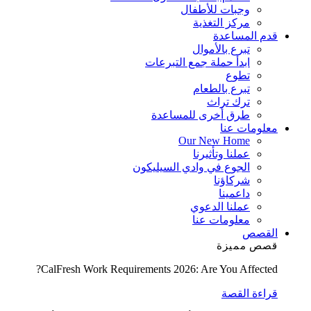
وجبات للأطفال
مركز التغذية
قدم المساعدة
تبرع بالأموال
ابدأ حملة جمع التبرعات
تطوع
تبرع بالطعام
ترك تراث
طرق أخرى للمساعدة
معلومات عنا
Our New Home
عملنا وتأثيرنا
الجوع في وادي السيليكون
شركاؤنا
داعمينا
عملنا الدعوي
معلومات عنا
القصص
قصص مميزة
CalFresh Work Requirements 2026: Are You Affected?
قراءة القصة