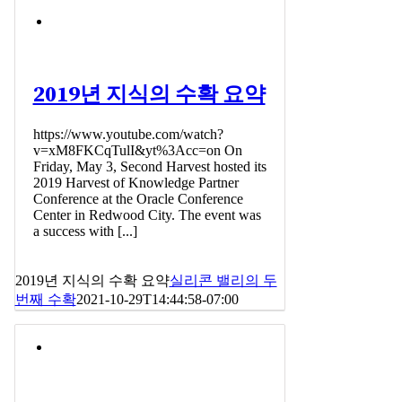
2019년 지식의 수확 요약
https://www.youtube.com/watch?
v=xM8FKCqTulI&yt%3Acc=on On
Friday, May 3, Second Harvest hosted its
2019 Harvest of Knowledge Partner
Conference at the Oracle Conference
Center in Redwood City. The event was
a success with [...]
2019년 지식의 수확 요약
실리콘 밸리의 두
번째 수확
2021-10-29T14:44:58-07:00