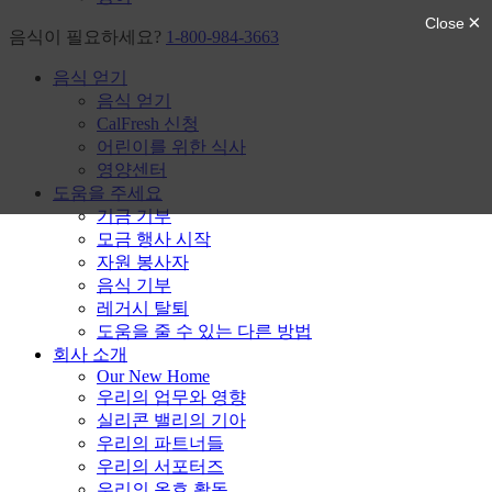
음식이 필요하세요?
1-800-984-3663
음식 얻기
음식 얻기
CalFresh 신청
어린이를 위한 식사
영양센터
도움을 주세요
기금 기부
모금 행사 시작
자원 봉사자
음식 기부
레거시 탈퇴
도움을 줄 수 있는 다른 방법
회사 소개
Our New Home
우리의 업무와 영향
실리콘 밸리의 기아
우리의 파트너들
우리의 서포터즈
우리의 옹호 활동