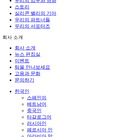
우리의 업무와 영향
스토리
실리콘 밸리의 기아
우리의 파트너들
우리의 서포터즈
회사 소개
회사 소개
뉴스 편집실
이벤트
팀을 만나보세요
고용과 문화
문의하기
한국인
스페인의
베트남어
중국인
타갈로그어
러시아인
페르시아 인
아라비아 말