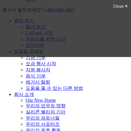
음식이 필요하세요?
1-800-984-3663
음식 얻기
음식 얻기
CalFresh 신청
어린이를 위한 식사
영양센터
도움을 주세요
기금 기부
모금 행사 시작
자원 봉사자
음식 기부
레거시 탈퇴
도움을 줄 수 있는 다른 방법
회사 소개
Our New Home
우리의 업무와 영향
실리콘 밸리의 기아
우리의 파트너들
우리의 서포터즈
우리의 옹호 활동