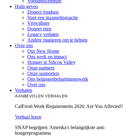
Voedingscentrum
Hulp geven
Doneer fondsen
Start een inzamelingsactie
Vrijwilliger
Doneer eten
Legacy verlaten
Andere manieren om te helpen
Over ons
Our New Home
Ons werk en impact
Honger in Silicon Valley
Onze partners
Onze supporters
Ons belangenbehartigingswerk
Over ons
Verhalen
AANBEVOLEN VERHALEN
CalFresh Work Requirements 2026: Are You Affected?
Verhaal lezen
SNAP begrijpen: Amerika's belangrijkste anti-
hongerprogramma