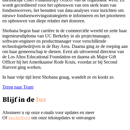
wordt gecrediteerd voor het opbouwen van een sterk team van
fondsenwervers, het benutten van data-analyses voor inzichten om
nieuwe fondsenwervingsstrategieën te informeren en het prioriteren
en opbouwen van diepe relaties met donoren.
Shobana begon haar carrière in de commerciële wereld en zette haar
ingenieursdiploma van UC Berkeley in als projectmanager,
software-engineer en productmanager voor verschillende
technologiebedrijven in de Bay Area. Daarna ging ze de roeping aan
om haar gemeenschap te dienen. Eerst als uitvoerend directeur van
de Los Altos Educational Foundation en daarna als Major Gift
Officer bij het Amerikaanse Rode Kruis, voordat ze bij Second
Harvest ging werken.
In haar vrije tijd leest Shobana graag, wandelt ze en kookt ze.
Terug naar Team
Blijf in de
lus
Abonneer u op onze e-mails voor updates en meer
Of
inschrijven
om onze tekstupdates te ontvangen