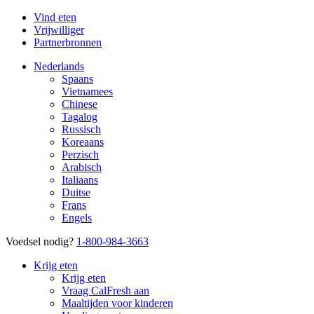
Vind eten
Vrijwilliger
Partnerbronnen
Nederlands
Spaans
Vietnamees
Chinese
Tagalog
Russisch
Koreaans
Perzisch
Arabisch
Italiaans
Duitse
Frans
Engels
Voedsel nodig?
1-800-984-3663
Krijg eten
Krijg eten
Vraag CalFresh aan
Maaltijden voor kinderen