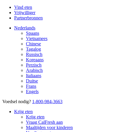
Vind eten
Vrijwilliger
Partnerbronnen
Nederlands
Spaans
Vietnamees
Chinese
Tagalog
Russisch
Koreaans
Perzisch
Arabisch
Italiaans
Duitse
Frans
Engels
Voedsel nodig?
1-800-984-3663
Krijg eten
Krijg eten
Vraag CalFresh aan
Maaltijden voor kinderen