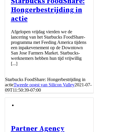
Starbucks FoodShare:
Hongerbestrijding in
actie
Afgelopen vrijdag vierden we de
lancering van het Starbucks FoodShare-
programma met Feeding America tijdens
een inpakevenement op de Downtown
San Jose Farmers Market. Starbucks-
werknemers hebben hun tijd vrijwillig
[...]
Starbucks FoodShare: Hongerbestrijding in
actie
Tweede oogst van Silicon Valley
2021-07-
09T11:50:39-07:00
Partner Agency