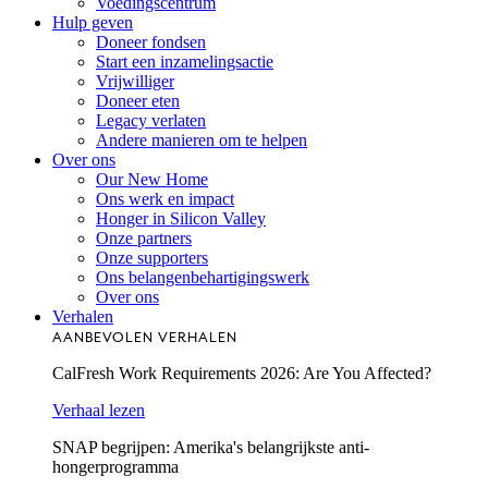
Voedingscentrum
Hulp geven
Doneer fondsen
Start een inzamelingsactie
Vrijwilliger
Doneer eten
Legacy verlaten
Andere manieren om te helpen
Over ons
Our New Home
Ons werk en impact
Honger in Silicon Valley
Onze partners
Onze supporters
Ons belangenbehartigingswerk
Over ons
Verhalen
AANBEVOLEN VERHALEN
CalFresh Work Requirements 2026: Are You Affected?
Verhaal lezen
SNAP begrijpen: Amerika's belangrijkste anti-
hongerprogramma