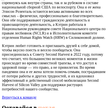
соревнуясь как внутри страны, так и за рубежом в составе
национальной сборной США по велоспорту. Она и ее жена
Элисон Розенталь остаются весьма активными во всех
смыслах – физически, профессионально и благотворительно.
Они обе поддерживают гражданскую деятельность и
правозащитную деятельность, а Кэтрин работала в
Национальном руководящем совете Национального центра по
правам лесбиянок (NCLR) и в Исполнительном комитете
отделения Human Rights Watch (HRW) в Силиконовой долине.
Кэтрин любит готовить и приглашать друзей к себе домой,
чтобы вкусно поесть и весело пообщаться. Она
присоединилась к Совету Second Harvest в 2022 году, потому
что считает, что большинство великих моментов в жизни
происходит во время совместной трапезы, и что доступ к
здоровой пище — это право, а не привилегия. Во время
пандемии она и ее жена хотели помочь семьям, пострадавшим
от потери работы и других трудностей, и их вдохновил
эффективный и действенный способ мобилизации Second
Harvest of Silicon Valley для поддержки растущих
потребностей нашего сообщества.
Вернуться к команде
Оставайся в
петля