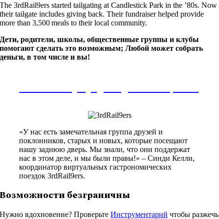
The 3rdRail9ers started tailgating at Candlestick Park in the ’80s. Now
their tailgate includes giving back. Their fundraiser helped provide
more than 3,500 meals to their local community.
Дети, родители, школы, общественные группы и клубы
помогают сделать это возможным; Любой может собрать
деньги, в том числе и вы!
Начать сбор средств для сообщества
«У нас есть замечательная группа друзей и
поклонников, старых и новых, которые посещают
нашу заднюю дверь. Мы знали, что они поддержат
нас в этом деле, и мы были правы!» – Синди Келли,
координатор виртуальных гастрономических
поездок 3rdRail9ers.
Возможности безграничны
Нужно вдохновение? Проверьте
Инструментарий
чтобы разжечь