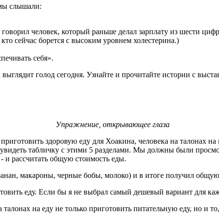
 мы слышали:
м говорил человек, который раньше делал зарплату из шести цифр
 кто сейчас борется с высоким уровнем холестерина.)
печивать себя».
к выглядит голод сегодня. Узнайте и прочитайте истории с выст
Упражнение, открывающее глаза
иготовить здоровую еду для Хоакина, человека на талонах на 
увидеть табличку с этими 5 разделами. Мы должны были просмо
 - и рассчитать общую стоимость еды.
банан, макароны, черные бобы, молоко) и в итоге получил общую
отовить еду. Если бы я не выбрал самый дешевый вариант для каж
 талонах на еду не только приготовить питательную еду, но и то,