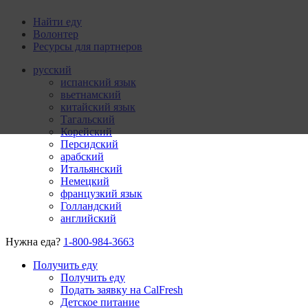
Найти еду
Волонтер
Ресурсы для партнеров
русский
испанский язык
вьетнамский
китайский язык
Тагальский
Корейский
Персидский
арабский
Итальянский
Немецкий
французкий язык
Голландский
английский
Нужна еда?
1-800-984-3663
Получить еду
Получить еду
Подать заявку на CalFresh
Детское питание