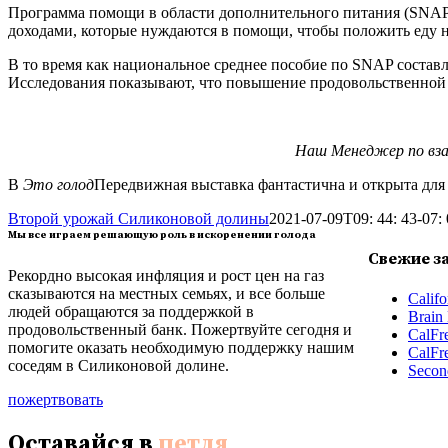
Программа помощи в области дополнительного питания (SNAP)
доходами, которые нуждаются в помощи, чтобы положить еду н
В то время как национальное среднее пособие по SNAP составл
Исследования показывают, что повышение продовольственной бе
Наш Менеджер по вза
В
Это голод
Передвижная выставка фантастична и открыта для г
Второй урожай Силиконовой долины
2021-07-09T09: 44: 43-07:
Мы все играем решающую роль в искоренении голода
Свежие з
Рекордно высокая инфляция и рост цен на газ
сказываются на местных семьях, и все больше
Calif
людей обращаются за поддержкой в
Brain 
продовольственный банк. Пожертвуйте сегодня и
CalFr
помогите оказать необходимую поддержку нашим
CalFr
соседям в Силиконовой долине.
Second
пожертвовать
Оставайся в
петля