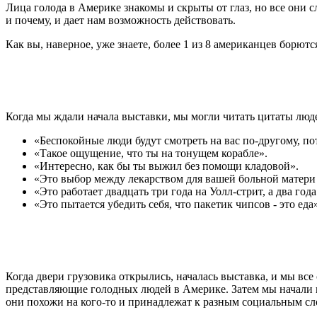
Лица голода в Америке знакомы и скрыты от глаз, но все они
и почему, и дает нам возможность действовать.
Как вы, наверное, уже знаете, более 1 из 8 американцев борютс
Когда мы ждали начала выставки, мы могли читать цитаты люде
«Беспокойные люди будут смотреть на вас по-другому, п
«Такое ощущение, что ты на тонущем корабле».
«Интересно, как бы ты выжил без помощи кладовой».
«Это выбор между лекарством для вашей больной матери 
«Это работает двадцать три года на Уолл-стрит, а два го
«Это пытается убедить себя, что пакетик чипсов - это еда»
Когда двери грузовика открылись, началась выставка, и мы все
представляющие голодных людей в Америке. Затем мы начали в
они похожи на кого-то и принадлежат к разным социальным сло