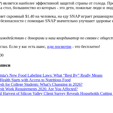
 является наиболее эффективной защитой страны от голода. П
а стол, большинство из которых - это дети, пожилые люди и л
яет скромный $1.40 на человека, на еду SNAP играет решающую 
зопасности с помощью SNAP значительно улучшает здоровье и др
имодействию с донорами и наш координатор по связям с обще
лаз. Если у вас есть шанс,
иди посмотри
- это бесплатно!
 00
аписи
ornia’s New Food Labeling Laws: What “Best By” Really Means
Health Starts with Access to Nutritious Food
esh for College Students: What’s Changing in 2026?
esh Work Requirements 2026: Are You Affected?
 Harvest of Silicon Valley Client Survey Reveals Households Cutting