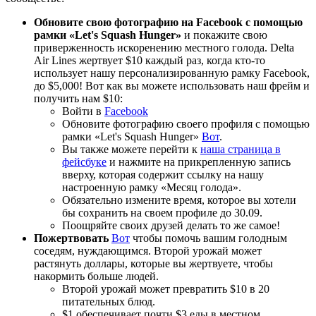
Обновите свою фотографию на Facebook с помощью
рамки «Let's Squash Hunger»
и покажите свою
приверженность искоренению местного голода. Delta
Air Lines жертвует $10 каждый раз, когда кто-то
использует нашу персонализированную рамку Facebook,
до $5,000! Вот как вы можете использовать наш фрейм и
получить нам $10:
Войти в
Facebook
Обновите фотографию своего профиля с помощью
рамки «Let's Squash Hunger»
Вот
.
Вы также можете перейти к
наша страница в
фейсбуке
и нажмите на прикрепленную запись
вверху, которая содержит ссылку на нашу
настроенную рамку «Месяц голода».
Обязательно измените время, которое вы хотели
бы сохранить на своем профиле до 30.09.
Поощряйте своих друзей делать то же самое!
Пожертвовать
Вот
чтобы помочь вашим голодным
соседям, нуждающимся. Второй урожай может
растянуть доллары, которые вы жертвуете, чтобы
накормить больше людей.
Второй урожай может превратить $10 в 20
питательных блюд.
$1 обеспечивает почти $3 еды в местном