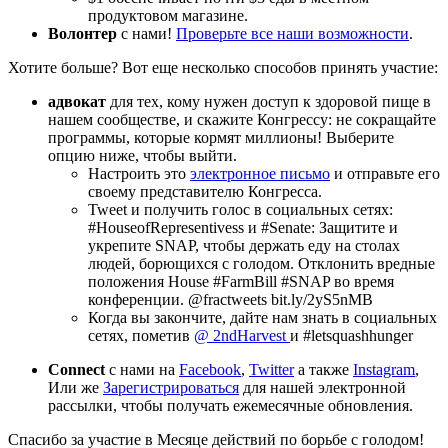
продуктовом магазине.
Волонтер
с нами!
Проверьте все наши возможности
.
Хотите больше? Вот еще несколько способов принять участие:
адвокат
для тех, кому нужен доступ к здоровой пище в
нашем сообществе, и скажите Конгрессу: не сокращайте
программы, которые кормят миллионы! Выберите
опцию ниже, чтобы выйти.
Настроить это
электронное письмо
и отправьте его
своему представителю Конгресса.
Tweet и получить голос в социальных сетях:
#HouseofRepresentivess и #Senate: Защитите и
укрепите SNAP, чтобы держать еду на столах
людей, борющихся с голодом. Отклонить вредные
положения House #FarmBill #SNAP во время
конференции. @fractweets bit.ly/2yS5nMB
Когда вы закончите, дайте нам знать в социальных
сетях, пометив
@ 2ndHarvest
и #letsquashhunger
Connect
с нами на
Facebook
,
Twitter
а также
Instagram
,
Или же
Зарегистрироваться
для нашей электронной
рассылки, чтобы получать ежемесячные обновления.
Спасибо за участие в Месяце действий по борьбе с голодом!