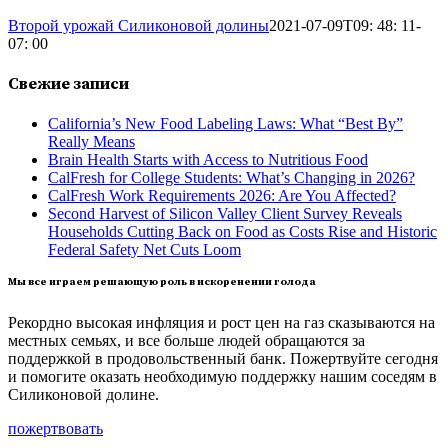
Второй урожай Силиконовой долины
2021-07-09T09: 48: 11-
07: 00
Свежие записи
California’s New Food Labeling Laws: What “Best By”
Really Means
Brain Health Starts with Access to Nutritious Food
CalFresh for College Students: What’s Changing in 2026?
CalFresh Work Requirements 2026: Are You Affected?
Second Harvest of Silicon Valley Client Survey Reveals
Households Cutting Back on Food as Costs Rise and Historic
Federal Safety Net Cuts Loom
Мы все играем решающую роль в искоренении голода
Рекордно высокая инфляция и рост цен на газ сказываются на
местных семьях, и все больше людей обращаются за
поддержкой в продовольственный банк. Пожертвуйте сегодня
и помогите оказать необходимую поддержку нашим соседям в
Силиконовой долине.
пожертвовать