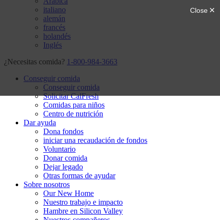
Arábica
italiano
alemán
francés
holandés
Inglés
¿Necesitas comida?
1-800-984-3663
Conseguir comida
Conseguir comida
Solicitar CalFresh
Comidas para niños
Centro de nutrición
Dar ayuda
Dona fondos
iniciar una recaudación de fondos
Voluntario
Donar comida
Dejar legado
Otras formas de ayudar
Sobre nosotros
Our New Home
Nuestro trabajo e impacto
Hambre en Silicon Valley
Nuestros compañeros