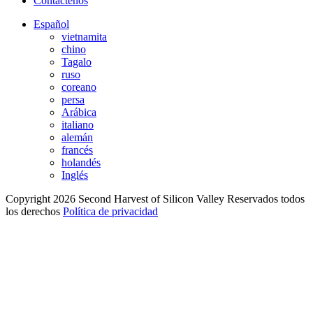
Contáctenos
Español
vietnamita
chino
Tagalo
ruso
coreano
persa
Arábica
italiano
alemán
francés
holandés
Inglés
Copyright 2026 Second Harvest of Silicon Valley
Reservados todos
los derechos
Política de privacidad