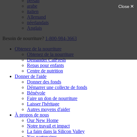
persan
arabe
italien
Allemand
néerlandais
Anglais
Besoin de nourriture?
1-800-984-3663
Obtenez de la nourriture
Obtenez de la nourriture
Demander CalFresh
Repas pour enfants
Centre de nutrition
Donner de l'aide
Donner des fonds
Démarrer une collecte de fonds
Bénévole
Faire un don de nourriture
Laisser l'héritage
Autres moyens d'aider
À propos de nous
Our New Home
Notre travail et impact
La faim dans la Silicon Valley
Nos partenaires