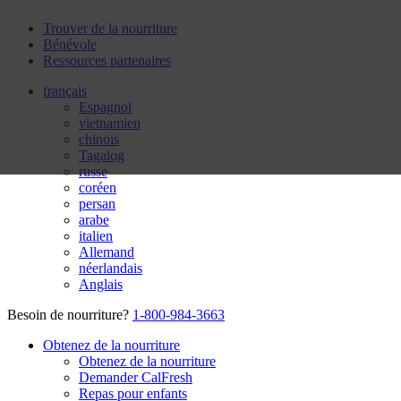
Trouver de la nourriture
Bénévole
Ressources partenaires
français
Espagnol
vietnamien
chinois
Tagalog
russe
coréen
persan
arabe
italien
Allemand
néerlandais
Anglais
Besoin de nourriture?
1-800-984-3663
Obtenez de la nourriture
Obtenez de la nourriture
Demander CalFresh
Repas pour enfants