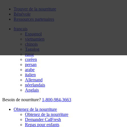
Trouver de la nourriture
Bénévole
Ressources partenaires
français
Espagnol
vietnamien
chinois
Tagalog
russe
coréen
persan
arabe
italien
Allemand
néerlandais
Anglais
Besoin de nourriture?
1-800-984-3663
Obtenez de la nourriture
Obtenez de la nourriture
Demander CalFresh
Repas pour enfants