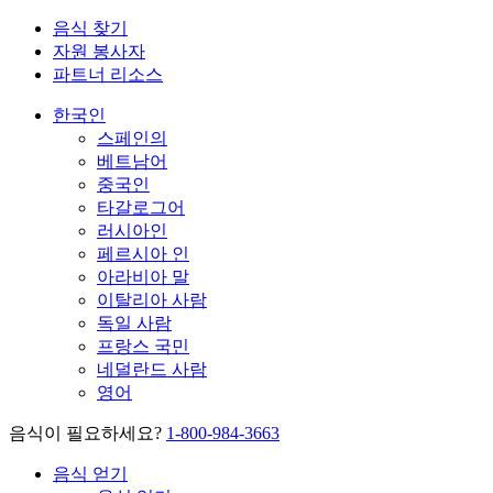
음식 찾기
자원 봉사자
파트너 리소스
한국인
스페인의
베트남어
중국인
타갈로그어
러시아인
페르시아 인
아라비아 말
이탈리아 사람
독일 사람
프랑스 국민
네덜란드 사람
영어
음식이 필요하세요?
1-800-984-3663
음식 얻기