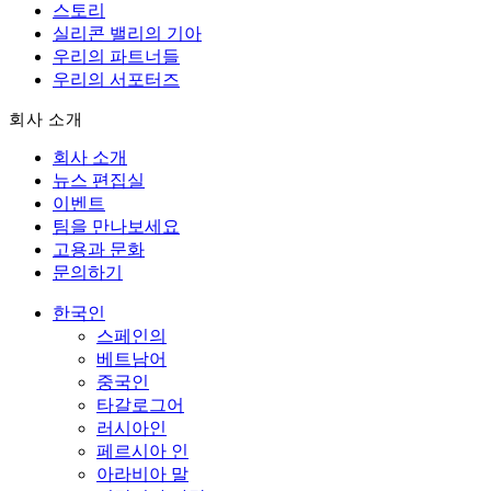
스토리
실리콘 밸리의 기아
우리의 파트너들
우리의 서포터즈
회사 소개
회사 소개
뉴스 편집실
이벤트
팀을 만나보세요
고용과 문화
문의하기
한국인
스페인의
베트남어
중국인
타갈로그어
러시아인
페르시아 인
아라비아 말