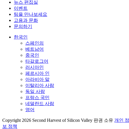
뉴스 편집실
이벤트
팀을 만나보세요
고용과 문화
문의하기
한국인
스페인의
베트남어
중국인
타갈로그어
러시아인
페르시아 인
아라비아 말
이탈리아 사람
독일 사람
프랑스 국민
네덜란드 사람
영어
Copyright 2026 Second Harvest of Silicon Valley
판권 소유
개인 
보 정책