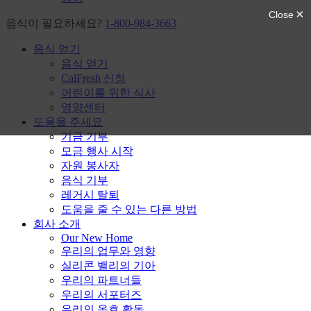
음식이 필요하세요?
1-800-984-3663
음식 얻기
음식 얻기
CalFresh 신청
어린이를 위한 식사
영양센터
도움을 주세요
기금 기부
모금 행사 시작
자원 봉사자
음식 기부
레거시 탈퇴
도움을 줄 수 있는 다른 방법
회사 소개
Our New Home
우리의 업무와 영향
실리콘 밸리의 기아
우리의 파트너들
우리의 서포터즈
우리의 옹호 활동