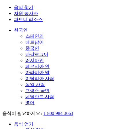
음식 찾기
자원 봉사자
파트너 리소스
한국인
스페인의
베트남어
중국인
타갈로그어
러시아인
페르시아 인
아라비아 말
이탈리아 사람
독일 사람
프랑스 국민
네덜란드 사람
영어
음식이 필요하세요?
1-800-984-3663
음식 얻기