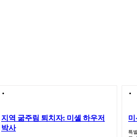
지역 굶주림 퇴치자: 미셸 하우저
미
박사
특별