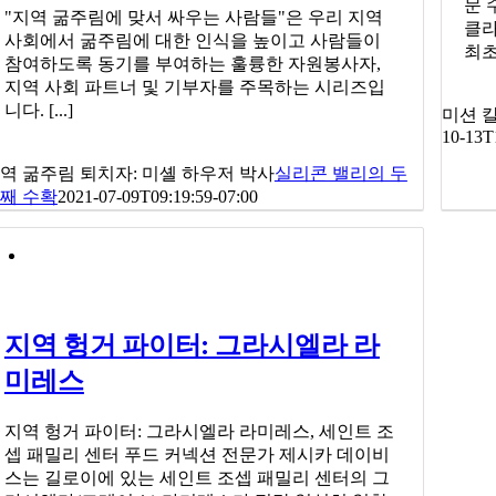
문 
"지역 굶주림에 맞서 싸우는 사람들"은 우리 지역
클라
사회에서 굶주림에 대한 인식을 높이고 사람들이
최초
참여하도록 동기를 부여하는 훌륭한 자원봉사자,
지역 사회 파트너 및 기부자를 주목하는 시리즈입
니다. [...]
미션 
10-13T
역 굶주림 퇴치자: 미셸 하우저 박사
실리콘 밸리의 두
째 수확
2021-07-09T09:19:59-07:00
지역 헝거 파이터: 그라시엘라 라
미레스
지역 헝거 파이터: 그라시엘라 라미레스, 세인트 조
셉 패밀리 센터 푸드 커넥션 전문가 제시카 데이비
스는 길로이에 있는 세인트 조셉 패밀리 센터의 그