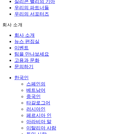
실리콘 밸리의 기아
우리의 파트너들
우리의 서포터즈
회사 소개
회사 소개
뉴스 편집실
이벤트
팀을 만나보세요
고용과 문화
문의하기
한국인
스페인의
베트남어
중국인
타갈로그어
러시아인
페르시아 인
아라비아 말
이탈리아 사람