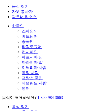
음식 찾기
자원 봉사자
파트너 리소스
한국인
스페인의
베트남어
중국인
타갈로그어
러시아인
페르시아 인
아라비아 말
이탈리아 사람
독일 사람
프랑스 국민
네덜란드 사람
영어
음식이 필요하세요?
1-800-984-3663
음식 얻기