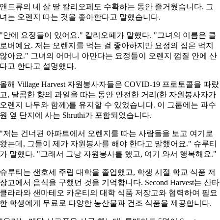
앤드류의 네 살 딸 칼리오페도 수확하는 동안 즐거웠습니다. 그
녀는 오렌지 따는 것을 좋아한다고 말했습니다.
"안에 요정들이 있어요." 칼리오페가 말했다. "그녀의 이름은 클
로버예요. 저는 오렌지를 먹는 걸 좋아하지만 요정의 집은 먹지
않아요." 그녀의 어머니 아만다는 요정들이 오렌지 껍질 안에 산
다고 한다고 설명했다.
올해 Village Harvest 자원봉사자들은 COVID-19 프로토콜을 따랐
고, 달콤한 향의 과일을 따는 동안 안전한 거리(한 자원봉사자가
오렌지 나무와 함께)를 유지할 수 있었습니다. 이 그룹에는 과수
원 옆 단지에 사는 Shruthi가 포함되었습니다.
"저는 건너편 아파트에서 오렌지를 따는 사람들을 보고 여기로
왔는데, 그들이 제가 자원봉사를 해야 한다고 말했어요." 슈루티
가 말했다. "그래서 그냥 자원봉사를 했고, 여기 와서 행복해요."
슈루티는 샌호세 주립 대학을 졸업했고, 학생 시절 학교 식품 저
장고에서 음식을 구했던 것을 기억합니다. Second Harvest는 산타
클라라와 샌마테오 카운티의 대학 식품 저장고와 협력하여 필요
한 학생에게 무료로 다양한 농산물과 건조 식품을 제공합니다.