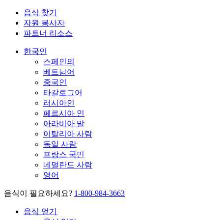
음식 찾기
자원 봉사자
파트너 리소스
한국인
스페인의
베트남어
중국인
타갈로그어
러시아인
페르시아 인
아라비아 말
이탈리아 사람
독일 사람
프랑스 국민
네덜란드 사람
영어
음식이 필요하세요?
1-800-984-3663
음식 얻기