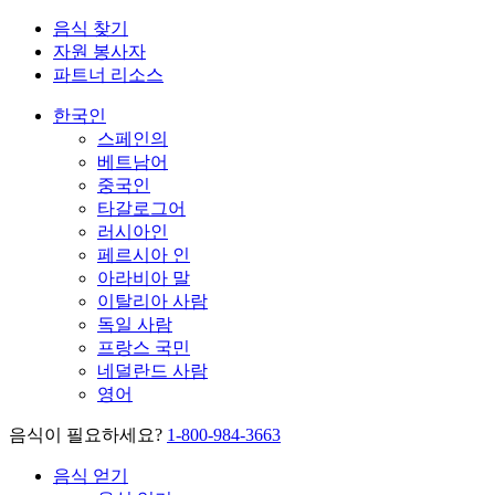
음식 찾기
자원 봉사자
파트너 리소스
한국인
스페인의
베트남어
중국인
타갈로그어
러시아인
페르시아 인
아라비아 말
이탈리아 사람
독일 사람
프랑스 국민
네덜란드 사람
영어
음식이 필요하세요?
1-800-984-3663
음식 얻기