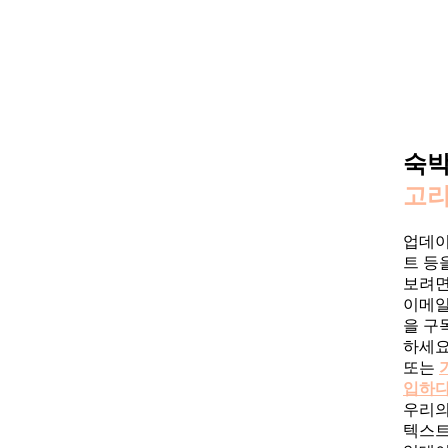
숙
고
업데
트 등
보려
이메
을 구
하세요
또는
입하
우리
텍스