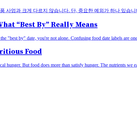
사업과 크게 다르지 않습니다. 단, 중요한 예외가 하나 있습니다. 80
What “Best By” Really Means
he "best by" date, you're not alone. Confusing food date labels are one o
ritious Food
cal hunger. But food does more than satisfy hunger. The nutrients we ea