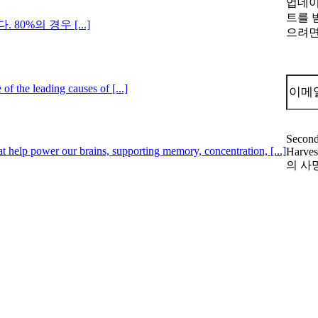
업데
트를 
%의 경우 [...]
으려
f the leading causes of [...]
Secon
t help power our brains, supporting memory, concentration, [...]
Harves
의 사