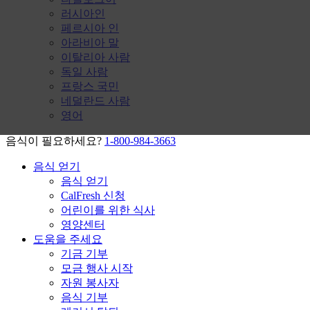
러시아인
페르시아 인
아라비아 말
이탈리아 사람
독일 사람
프랑스 국민
네덜란드 사람
영어
음식이 필요하세요?
1-800-984-3663
음식 얻기
음식 얻기
CalFresh 신청
어린이를 위한 식사
영양센터
도움을 주세요
기금 기부
모금 행사 시작
자원 봉사자
음식 기부