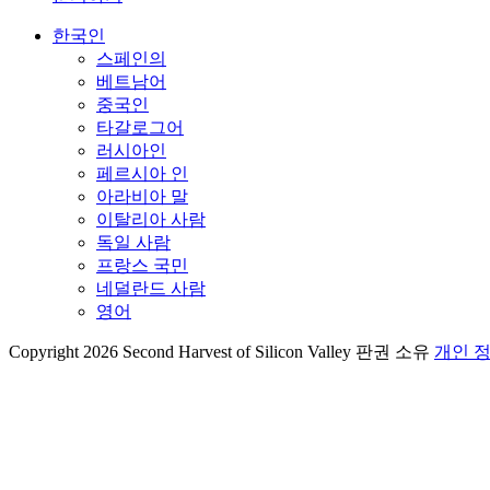
한국인
스페인의
베트남어
중국인
타갈로그어
러시아인
페르시아 인
아라비아 말
이탈리아 사람
독일 사람
프랑스 국민
네덜란드 사람
영어
Copyright 2026 Second Harvest of Silicon Valley
판권 소유
개인 