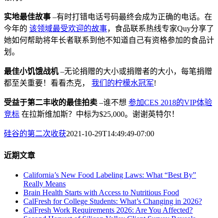
实地最佳故事
–有时打错电话号码最终会成为正确的电话。在
今年的
该领域最受欢迎的故事
，食品联系热线专家Quy分享了
她如何帮助将年长者联系到他不知道自己有资格参加的食品计
划。
最佳小饥饿战机
–无论捐赠的大小或捐赠者的大小，每笔捐赠
都至关重要！看看杰克，
我们的柠檬水冠军
!
受益于第二丰收的最佳拍卖
–谁不想
参加CES 2018的VIP体验
竞标
在拉斯维加斯？中标为$25,000。谢谢英特尔！
硅谷的第二次收获
2021-10-29T14:49:49-07:00
近期文章
California’s New Food Labeling Laws: What “Best By”
Really Means
Brain Health Starts with Access to Nutritious Food
CalFresh for College Students: What’s Changing in 2026?
CalFresh Work Requirements 2026: Are You Affected?