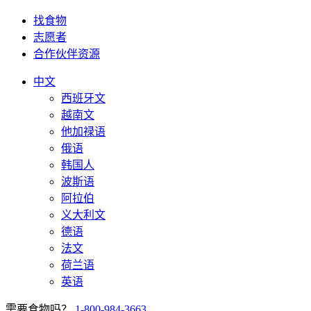
找食物
志愿者
合作伙伴资源
中文
西班牙文
越南文
他加禄语
俄语
韩国人
波斯语
阿拉伯
义大利文
德语
法文
荷兰语
英语
需要食物吗？
1-800-984-3663