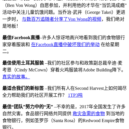
（Ben Von Wong）自愿参加，并利用他的才华在“当饥渴成瘾”
活动中关注儿童饥饿问题。当乔治·武井（George Takei）更进
一步时，
与数百万追随者分享了Von Wong的视频
，我们绝对
是地板！
最佳Facebook直播
–许多人惊讶地高兴地看到我们的食物银行
家穿着服装和
在Facebook直播中破坏我们的举动
在给星期
二。
最佳使用土耳其服装
–我们的社区参与和政策副总裁辛迪·麦
考恩（Cindy McCown）穿着火鸡服装将Adobe Building降下。
真实的故事。
最适合我们的新标签
–我们所有人在Second Harvest上如何竭尽
全力帮助我们的社区开展工作？
1TP3吨
最佳“团队”努力中的“无”
–不幸的是，2017年全国发生了许多
自然灾害。食品银行网络共同提供
救灾急需的食物
到当地的
食物银行，例如圣罗莎（Santa Rosa）的Redwood Empire食物
银行。