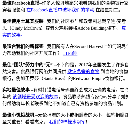
最佳Facebook直播
–许多人惊讶地高兴地看到我们的食物银行
穿着服装和
在Facebook直播中破坏我们的举动
在给星期二。
最佳使用土耳其服装
–我们的社区参与和政策副总裁辛迪·麦考
恩（Cindy McCown）穿着火鸡服装将Adobe Building降下。
真
实的故事。
最适合我们的新标签
–我们所有人在Second Harvest上如何竭尽
力帮助我们的社区开展工作？
1TP3吨
最佳“团队”努力中的“无”
–不幸的是，2017年全国发生了许多
然灾害。食品银行网络共同提供
救灾急需的食物
到当地的食物
银行，例如圣罗莎（Santa Rosa）的Redwood Empire食物银行。
实地最佳故事
–有时打错电话号码最终会成为正确的电话。在
年的
该领域最受欢迎的故事
，食品联系热线专家Quy分享了她
何帮助将年长者联系到他不知道自己有资格参加的食品计划。
最佳小饥饿战机
–无论捐赠的大小或捐赠者的大小，每笔捐赠
至关重要！看看杰克，
我们的柠檬水冠军
!