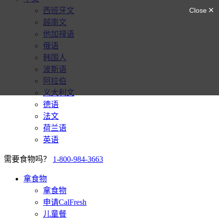
西班牙文
越南文
他加禄语
俄语
韩国人
波斯语
阿拉伯
义大利文
德语
法文
荷兰语
英语
需要食物吗？
1-800-984-3663
拿食物
拿食物
申请CalFresh
儿童餐