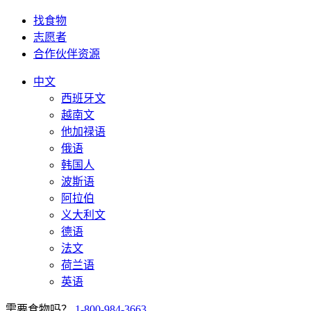
找食物
志愿者
合作伙伴资源
中文
西班牙文
越南文
他加禄语
俄语
韩国人
波斯语
阿拉伯
义大利文
德语
法文
荷兰语
英语
需要食物吗？
1-800-984-3663