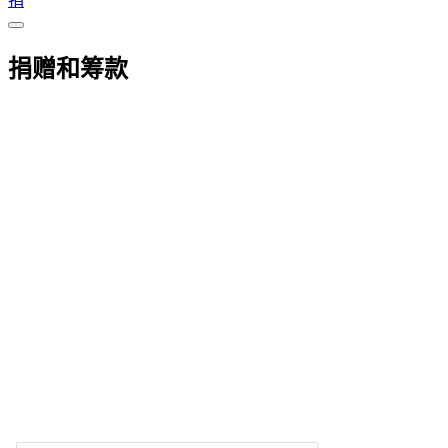
捐
捐赠和筹款