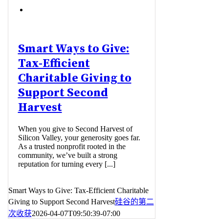
Smart Ways to Give:
Tax-Efficient
Charitable Giving to
Support Second
Harvest
When you give to Second Harvest of
Silicon Valley, your generosity goes far.
As a trusted nonprofit rooted in the
community, we’ve built a strong
reputation for turning every [...]
Smart Ways to Give: Tax-Efficient Charitable
Giving to Support Second Harvest
硅谷的第二
次收获
2026-04-07T09:50:39-07:00