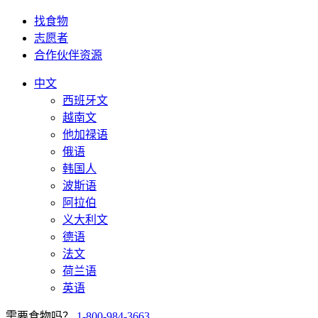
找食物
志愿者
合作伙伴资源
中文
西班牙文
越南文
他加禄语
俄语
韩国人
波斯语
阿拉伯
义大利文
德语
法文
荷兰语
英语
需要食物吗？
1-800-984-3663