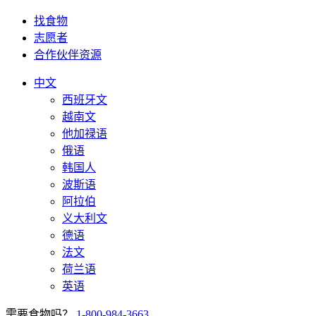
找食物
志愿者
合作伙伴资源
中文
西班牙文
越南文
他加禄语
俄语
韩国人
波斯语
阿拉伯
义大利文
德语
法文
荷兰语
英语
需要食物吗？
1-800-984-3663