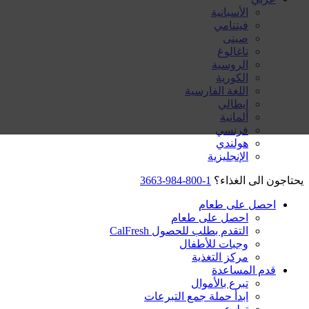
الأسبانية
فيتنامي
صينى
تاغالوغ
الروسية
الكورية
اللغة الفارسية
إيطالي
ألمانية
فرنسي
هولندي
الإنجليزية
يحتاجون الى الغذاء؟
1-800-984-3663
احصل على طعام
احصل على طعام
التقدم بطلب للحصول CalFresh
وجبات للأطفال
مركز التغذية
قدم المساعدة
تبرع بالأموال
ابدأ حملة جمع التبرعات