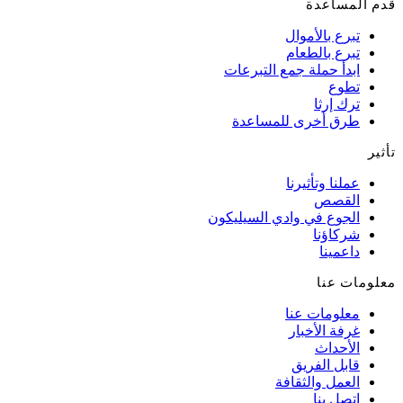
قدم المساعدة
تبرع بالأموال
تبرع بالطعام
ابدأ حملة جمع التبرعات
تطوع
ترك إرثا
طرق أخرى للمساعدة
تأثير
عملنا وتأثيرنا
القصص
الجوع في وادي السيليكون
شركاؤنا
داعمينا
معلومات عنا
معلومات عنا
غرفة الأخبار
الأحداث
قابل الفريق
العمل والثقافة
اتصل بنا