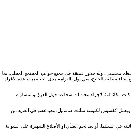
جيل الثاني من سكان شبه الجزيرة ومنظم مجتمعي، وله جذور عميقة في جميع جوانب المجتمع المحلي، بما
ية والربحية والحكومة وإنفاذ القانون (برنامج العبادة) والقطاعات الدينية. من خلال عمله في WeHOPE وفي جميع أنحاء منطقة الخليج، يفي بول بالتزامه مدى الحياة بمساعدة الأفراد
كات مكانًا آمنًا لإجراء محادثات شجاعة حول العرق والمساواة
ألتو، وبالو ألتو، ومينلو بارك، ويعمل كقسيس لكنيسة سانت صموئيل، وهو عضو في العديد من
ته في السينما، أو يعد لحم الضأن أو الأضلاع الشهيرة على الشواية