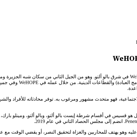
القس بول باينز هو المؤسس والرئيس والمدير التنفيذي لشركة WeHOPE في شرق بالو ألتو. وهو من ال
في ذلك القطاعات غير الربح
عدة.
لاجتماعية، فهو متحدث مشهور ومرغوب به. توفر محادثاته للأفراد والشر
التزامه بخدمة المجتمع إلى ما هو أبعد من عمله مع WeHOPE. بول هو قسيس في أقسام شرطة إيست بالو 
يه وهو يهتف للمحاربين والغزاة لتحقيق النصر، أو يقضي الوقت مع عائل