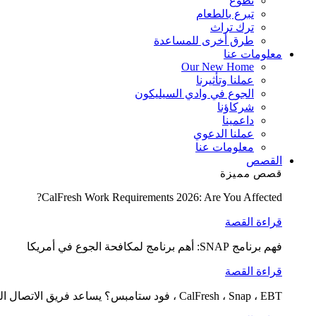
تطوع
تبرع بالطعام
ترك تراث
طرق أخرى للمساعدة
معلومات عنا
Our New Home
عملنا وتأثيرنا
الجوع في وادي السيليكون
شركاؤنا
داعمينا
عملنا الدعوي
معلومات عنا
القصص
قصص مميزة
CalFresh Work Requirements 2026: Are You Affected?
قراءة القصة
فهم برنامج SNAP: أهم برنامج لمكافحة الجوع في أمريكا
قراءة القصة
CalFresh ، Snap ، EBT ، فود ستامبس؟ يساعد فريق الاتصال الغذائي لدينا في التوضيح