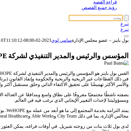
قراءة القصة
رؤية جميع القصص
تبرع
تبرع
بول باينز – عضو مجلس الإدارة
سامي لوي
2023-02-10T11:10:12-08:00
بول باينز
المؤسس والرئيس والمدير التنفيذي لشركة WeHOPE
والأسر الأكثر تهميشًا على تحقيق الاكتفاء الذاتي وخلق مستقبل أكثر وا
بصفته ناشطًا مجتمعيًا معروفًا على نطاق واسع ومدافعًا عن العدالة ا
ومسؤوليتنا لإحداث التغيير الإيجابي الذي نرغب فيه في العالم.
يمتد 
مجالس الإدارة، بما في ذلك City Team وAble Works وPenenseal Healthcare. انضم إلى مجلس الحصاد الثاني في عام 2019.
لدى بول ثلاث بنات من زوجته شيريل. في أوقات فراغه، يمكن العثور عل