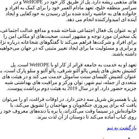
های مذهبی ریشه دارد. پل از طریق کار خود در WeHOPE و در
سراسر منطقه خلیج، تعهد مادام العمر خود را برای کمک به افراد و
خانواده های به حاشیه رانده شده برای رسیدن به خودکفایی و ایجاد
آینده ای امیدوارکننده انجام می دهد.
او به عنوان یک فعال اجتماعی شناخته شده و مدافع عدالت اجتماعی،
یک سخنران مورد توجه و مشهور است. صحبت‌های او مکانی امن را
برای افراد و شرکت‌ها فراهم می‌کند تا گفتگوهای شجاعانه درباره نژاد
و برابری و مسئولیت ما برای ایجاد تغییر مثبتی که در جهان می‌خواهیم
داشته باشند.
تعهد او به خدمت به جامعه فراتر از کار او با WeHOPE است. پل
کشیش بخش های پلیس پالو آلتو شرقی، پالو آلتو و منلو پارک است، به
عنوان کشیش کلیسای سنت ساموئل خدمت می کند و در هیئت های
متعددی از جمله، تیم شهر، توان ورکز و مراقبت های بهداشتی شبه
جزیره حضور دارد. او در سال 2019 به هیئت دوم برداشت پیوست.
پل با همسرش شریل سه دختر دارد. در اوقات فراغت، او را می‌توان
یافت که برای پیروزی جنگجویان و مهاجمان را تشویق می‌کند، با
خانواده‌اش در سینما وقت می‌گذراند، یا بره یا دنده‌های معروف خود را
روی کباب آماده می‌کند تا دوستان از آن لذت ببرند.
بازگشت به تیم