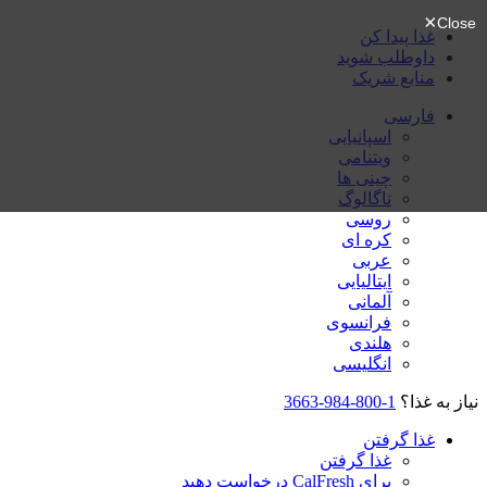
غذا پیدا کن
داوطلب شوید
منابع شریک
فارسی
اسپانیایی
ویتنامی
چینی ها
تاگالوگ
روسی
کره ای
عربی
ایتالیایی
آلمانی
فرانسوی
هلندی
انگلیسی
نیاز به غذا؟
1-800-984-3663
غذا گرفتن
غذا گرفتن
برای CalFresh درخواست دهید