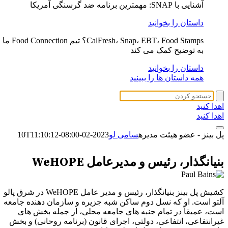
آشنایی با SNAP: مهمترین برنامه ضد گرسنگی آمریکا
داستان را بخوانید
CalFresh، Snap، EBT، Food Stamps؟ تیم Food Connection ما
به توضیح کمک می کند
داستان را بخوانید
همه داستان ها را ببینید
اهدا کنید
اهدا کنید
پل بینز - عضو هیئت مدیره
سامی لو
2023-02-10T11:10:12-08:00
پل بینز
بنیانگذار، رئیس و مدیرعامل WeHOPE
کشیش پل بینز بنیانگذار، رئیس و مدیر عامل WeHOPE در شرق پالو
آلتو است. او که نسل دوم ساکن شبه جزیره و سازمان دهنده جامعه
است، عمیقاً در تمام جنبه های جامعه محلی، از جمله بخش های
غیرانتفاعی، انتفاعی، دولتی، اجرای قانون (برنامه روحانی) و بخش