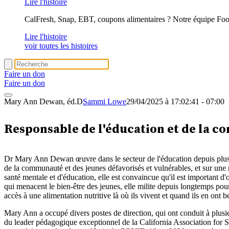
Lire l'histoire
CalFresh, Snap, EBT, coupons alimentaires ? Notre équipe Foo
Lire l'histoire
voir toutes les histoires
Faire un don
Faire un don
Mary Ann Dewan, éd.D
Sammi Lowe
29/04/2025 à 17:02:41 - 07:00
Mary Ann Dewan, éd.D
Responsable de l'éducation et de la 
Dr Mary Ann Dewan œuvre dans le secteur de l'éducation depuis plus 
de la communauté et des jeunes défavorisés et vulnérables, et sur une mi
santé mentale et d'éducation, elle est convaincue qu'il est important d
qui menacent le bien-être des jeunes, elle milite depuis longtemps pour d
accès à une alimentation nutritive là où ils vivent et quand ils en ont be
Mary Ann a occupé divers postes de direction, qui ont conduit à plusi
du leader pédagogique exceptionnel de la California Association for