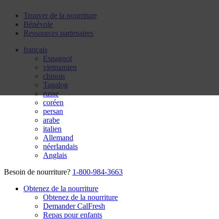
Trouver de la nourriture
Bénévole
Ressources partenaires
français
Espagnol
vietnamien
chinois
Tagalog
russe
coréen
persan
arabe
italien
Allemand
néerlandais
Anglais
Besoin de nourriture?
1-800-984-3663
Obtenez de la nourriture
Obtenez de la nourriture
Demander CalFresh
Repas pour enfants