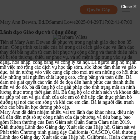
Quyên Góp
Mary Ann Dewan, Ed.D
Sammi Lowe
2025-04-29T17:02:41-07:00
Mary Ann Dewan, Ed.D
Lãnh đạo Giáo dục và Cộng đồng
Tiến sĩ Mary Ann Dewan đã phục vụ trong ngành giáo dục hơn 35
năm. Công trình xuất sắc của bà trong cải cách giáo dục và lãnh đạo
thay đổi bắt nguồn từ cam kết phục vụ cộng đồng và thanh thiếu niên
dễ bị tổn thương, thiếu sự phục vụ, và sứ mệnh tập trung vào sự đa
dạng, hòa nhập, công bằng và công lý xã hội. Là người ủng hộ mạnh
mẽ việc mở rộng các dịch vụ học tập sớm, sức khỏe tâm thần và giáo
dục, bà tin tưởng vào việc cung cấp cho mọi trẻ em những cơ hội thúc
đẩy những trải nghiệm chất lượng cao, công bằng và toàn diện. Bà
đam mê giải quyết các vấn đề đe dọa đến hạnh phúc của thanh thiếu
niên và do đó, bà đã ủng hộ các giải pháp cho tình trạng mất an ninh
lương thực trong thời gian dài. Bà ủng hộ các chính sách và khoản đầu
tư giúp trẻ em và gia đình của các em có thể tiếp cận thực phẩm bổ
dưỡng tại nơi các em sống và khi các em cần. Bà là người đấu tranh
cho các bữa ăn học đường phổ cập.
Mary Ann đã đảm nhiệm nhiều vai trò lãnh đạo khác nhau, điều này
đã dẫn đến một số sự công nhận của địa phương và tiểu bang, bao
gồm Khen thưởng của Ban Giám sát Quận Santa Clara năm 2019,
Giải thưởng Lãnh đạo Giảng dạy Xuất sắc của Hiệp hội Giám sát và
Phát triển Chương trình giảng dạy California (CASCD), Giải thưởng
Lãnh đạo Giảng dạy Xuất sắc của Hiệp hội California. Huân chương