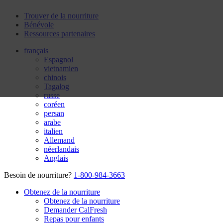
Trouver de la nourriture
Bénévole
Ressources partenaires
français
Espagnol
vietnamien
chinois
Tagalog
russe
coréen
persan
arabe
italien
Allemand
néerlandais
Anglais
Besoin de nourriture?
1-800-984-3663
Obtenez de la nourriture
Obtenez de la nourriture
Demander CalFresh
Repas pour enfants