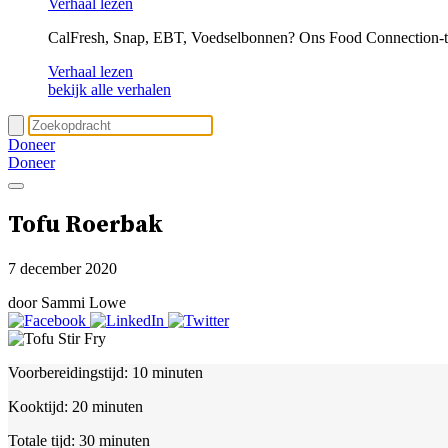
Verhaal lezen
CalFresh, Snap, EBT, Voedselbonnen? Ons Food Connection-tea
Verhaal lezen
bekijk alle verhalen
Doneer
Doneer
Tofu Roerbak
7 december 2020
door Sammi Lowe
Voorbereidingstijd:
10 minuten
Kooktijd:
20 minuten
Totale tijd:
30 minuten