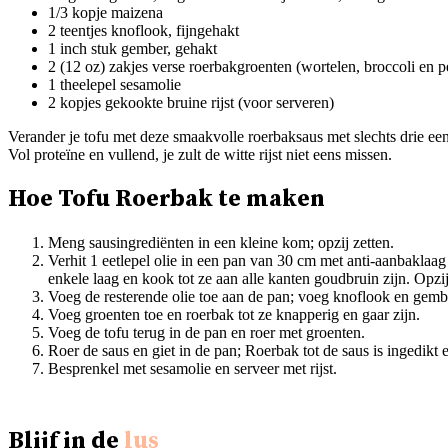
1/3 kopje maizena
2 teentjes knoflook, fijngehakt
1 inch stuk gember, gehakt
2 (12 oz) zakjes verse roerbakgroenten (wortelen, broccoli en pe
1 theelepel sesamolie
2 kopjes gekookte bruine rijst (voor serveren)
Verander je tofu met deze smaakvolle roerbaksaus met slechts drie een
Vol proteïne en vullend, je zult de witte rijst niet eens missen.
Hoe Tofu Roerbak te maken
Meng sausingrediënten in een kleine kom; opzij zetten.
Verhit 1 eetlepel olie in een pan van 30 cm met anti-aanbaklaag
enkele laag en kook tot ze aan alle kanten goudbruin zijn. Opzij
Voeg de resterende olie toe aan de pan; voeg knoflook en gembe
Voeg groenten toe en roerbak tot ze knapperig en gaar zijn.
Voeg de tofu terug in de pan en roer met groenten.
Roer de saus en giet in de pan; Roerbak tot de saus is ingedikt 
Besprenkel met sesamolie en serveer met rijst.
Blijf in de
lus