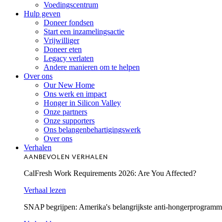
Voedingscentrum
Hulp geven
Doneer fondsen
Start een inzamelingsactie
Vrijwilliger
Doneer eten
Legacy verlaten
Andere manieren om te helpen
Over ons
Our New Home
Ons werk en impact
Honger in Silicon Valley
Onze partners
Onze supporters
Ons belangenbehartigingswerk
Over ons
Verhalen
AANBEVOLEN VERHALEN
CalFresh Work Requirements 2026: Are You Affected?
Verhaal lezen
SNAP begrijpen: Amerika's belangrijkste anti-hongerprogram