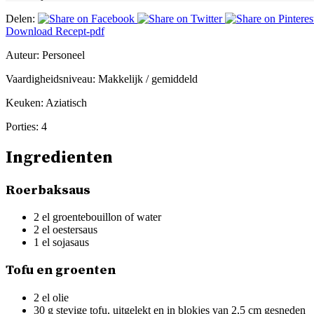
Delen:
Download Recept-pdf
Auteur:
Personeel
Vaardigheidsniveau:
Makkelijk / gemiddeld
Keuken:
Aziatisch
Porties:
4
Ingredienten
Roerbaksaus
2 el groentebouillon of water
2 el oestersaus
1 el sojasaus
Tofu en groenten
2 el olie
30 g stevige tofu, uitgelekt en in blokjes van 2,5 cm gesneden