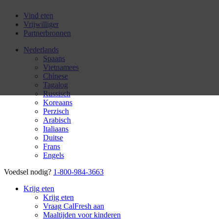
Vind eten
Vrijwilliger
Partnerbronnen
Nederlands
Spaans
Vietnamees
Chinese
Tagalog
Russisch
Koreaans
Perzisch
Arabisch
Italiaans
Duitse
Frans
Engels
Voedsel nodig?
1-800-984-3663
Krijg eten
Krijg eten
Vraag CalFresh aan
Maaltijden voor kinderen