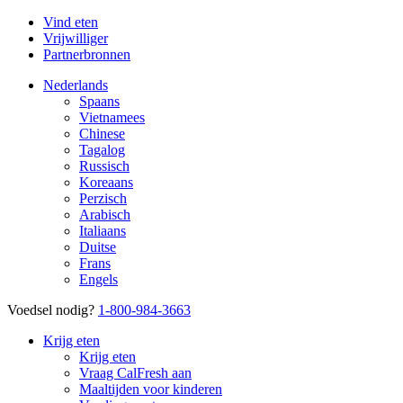
Vind eten
Vrijwilliger
Partnerbronnen
Nederlands
Spaans
Vietnamees
Chinese
Tagalog
Russisch
Koreaans
Perzisch
Arabisch
Italiaans
Duitse
Frans
Engels
Voedsel nodig?
1-800-984-3663
Krijg eten
Krijg eten
Vraag CalFresh aan
Maaltijden voor kinderen