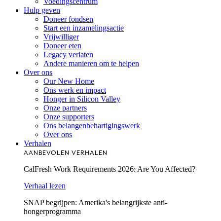
Voedingscentrum
Hulp geven
Doneer fondsen
Start een inzamelingsactie
Vrijwilliger
Doneer eten
Legacy verlaten
Andere manieren om te helpen
Over ons
Our New Home
Ons werk en impact
Honger in Silicon Valley
Onze partners
Onze supporters
Ons belangenbehartigingswerk
Over ons
Verhalen
AANBEVOLEN VERHALEN
CalFresh Work Requirements 2026: Are You Affected?
Verhaal lezen
SNAP begrijpen: Amerika's belangrijkste anti-
hongerprogramma