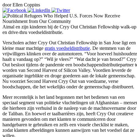
door Ellen Coppins
Aimal en zijn kinderen bij de Cryy Out Christian Fellowship walk-up
en drive-thru voedseldistributie.
Verscholen achter Cryy Out Christian Fellowship in San Jose ligt een
kleine maar machtige
gratis voedseldistributie
. De stemmen van de
vrijwilligers klinken over de automotoren. “Voor hoeveel huishouden
haalt u vandaag op?” “Wil je vlees?” “Wat dacht je van brood?” Cryy
Out besloot tijdens de pandemie een boodschappendistributiepartner t
worden van Second Harvest of Silicon Valley. Voordien leverde de
organisatie ingeblikte en droge goederen aan de lokale gemeenschap.
Nu voorziet Second Harvest Cryy Out van voedzame, verse
boodschappen, die het wekelijks onder de gemeenschap distribueert.
Meer recentelijk is het land begonnen met het bedienen van een
speciaal segment van politieke vluchtelingen uit Afghanistan – mense
die hierheen zijn verhuisd in de nasleep van de machtsovername door
de Taliban. En hoewel er taalbarrières zijn, heeft Cryy Out creatieve
manieren gevonden om met klanten te communiceren door
handgebaren te gebruiken en zelfs een visuele checklist te maken,
zodat klanten afbeeldingen kunnen aanwijzen van het voedsel dat ze
willen.