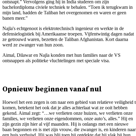
ontsnapt.” Vervolgens ging hij in India studeren om zijn
bachelordiploma civiele techniek te behalen. “Toen ik terugkwam in
mijn land, hadden de Taliban het overgenomen en waren er geen
banen meer.”
Najla's echtgenoot is elektrotechnisch ingenieur en werkte in de
defensielogistiek bij Amerikaanse troepen. Vijfentwintig dagen nadat
ze getrouwd waren, bezetten de Taliban Afghanistan. Kort daarna
werd ze zwanger van hun zoon.
Aimal, Dilawar en Najla konden met hun families naar de VS
ontsnappen als politieke vluchtelingen met speciale visa.
Opnieuw beginnen vanaf nul
Hoewel het een zegen is om naar een gebied van relatieve veiligheid t
komen, betekent het ook dat je alles achterlaat wat ze ooit hebben
gekend. Aimal zegt: “…we verlieten onze huizen, we verlieten onze
families, we verlieten onze eigendommen, onze auto’s, alles.” Hij en
zijn gezin zijn hier al vijf maanden. Hij is onlangs met een nieuwe
baan begonnen en is met zijn vrouw, die zwanger is, en kinderen naar
een huis verhuisd. Hij was blij toen hij ontdekte dat hij vlak bij hun