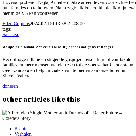
Bovenal proberen Najla, Aimal en Dilawar een leven voor zichzelf en
hun families op te bouwen. Najla zegt: "Ik ben zo blij dat ik mijn leve
hier in de VS kan voortzetten"
Ellen Coppins
2024-02-16T13:38:21-08:00
tags:
San Jose
We spelen allemaal een cruciale rol bij het beëindigen van honger
Recordhoge inflatie en stijgende gasprijzen eisen hun tol van lokale
families en meer mensen wenden zich tot de voedselbank voor steun.
Geef vandaag en help cruciale steun te bieden aan onze buren in
Silicon Valley.
doneren
other
articles
like this
Klanten
Verhalen