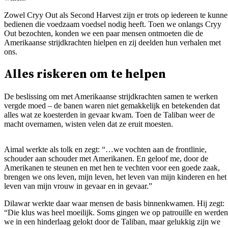
Zowel Cryy Out als Second Harvest zijn er trots op iedereen te kunn
bedienen die voedzaam voedsel nodig heeft. Toen we onlangs Cryy
Out bezochten, konden we een paar mensen ontmoeten die de
Amerikaanse strijdkrachten hielpen en zij deelden hun verhalen met
ons.
Alles riskeren om te helpen
De beslissing om met Amerikaanse strijdkrachten samen te werken
vergde moed – de banen waren niet gemakkelijk en betekenden dat
alles wat ze koesterden in gevaar kwam. Toen de Taliban weer de
macht overnamen, wisten velen dat ze eruit moesten.
Aimal werkte als tolk en zegt: “…we vochten aan de frontlinie,
schouder aan schouder met Amerikanen. En geloof me, door de
Amerikanen te steunen en met hen te vechten voor een goede zaak,
brengen we ons leven, mijn leven, het leven van mijn kinderen en het
leven van mijn vrouw in gevaar en in gevaar.”
Dilawar werkte daar waar mensen de basis binnenkwamen. Hij zegt:
“Die klus was heel moeilijk. Soms gingen we op patrouille en werden
we in een hinderlaag gelokt door de Taliban, maar gelukkig zijn we