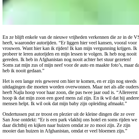
En ze blijft enkele van de nieuwe vrijheden verkennen die ze in de V
heeft, waaronder autorijden. “Er liggen hier veel kansen, vooral voor
vrouwen. Want hier kan ik rijden! Ik kan mijn vergunning krijgen. Ik
probeer te leren autorijden en mijn lessen te volgen. Ik heb nog nooit
gereden. Ik heb in Afghanistan nog nooit achter het stuur gezeten!
Soms zat mijn zus of mijn neef voor de auto en maakte foto’s, maar da
heb ik nooit gedaan.”
Het is een lange reis geweest om hier te komen, en er zijn nog steeds
uitdagingen die moeten worden overwonnen. Maar net als alle ouders
heeft Najla hoop voor haar zoon, die pas twee jaar oud is. “Allereerst
hoop ik dat mijn zoon een goed mens zal zijn. En ik wil dat hij andere
mensen helpt. Ik wil ook dat mijn baby zijn opleiding afmaakt.”
Ondertussen put ze troost en plezier uit de kleine dingen die ze over
San Jose ontdekt: “Er is een park vlakbij ons hotel en soms rijden we
daar dichtbij en kijken naar huizen omdat ze zo mooi zijn. Ze zijn
mooier dan huizen in Afghanistan, omdat er veel bloemen zijn.”