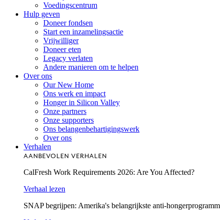
Voedingscentrum
Hulp geven
Doneer fondsen
Start een inzamelingsactie
Vrijwilliger
Doneer eten
Legacy verlaten
Andere manieren om te helpen
Over ons
Our New Home
Ons werk en impact
Honger in Silicon Valley
Onze partners
Onze supporters
Ons belangenbehartigingswerk
Over ons
Verhalen
AANBEVOLEN VERHALEN
CalFresh Work Requirements 2026: Are You Affected?
Verhaal lezen
SNAP begrijpen: Amerika's belangrijkste anti-hongerprogram