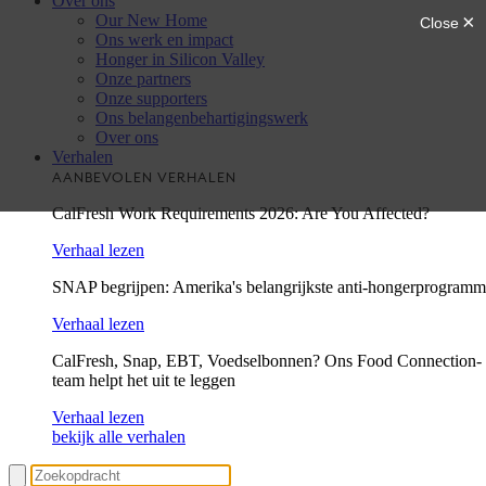
Over ons
Our New Home
Ons werk en impact
Honger in Silicon Valley
Onze partners
Onze supporters
Ons belangenbehartigingswerk
Over ons
Verhalen
AANBEVOLEN VERHALEN
CalFresh Work Requirements 2026: Are You Affected?
Verhaal lezen
SNAP begrijpen: Amerika's belangrijkste anti-hongerprogram
Verhaal lezen
CalFresh, Snap, EBT, Voedselbonnen? Ons Food Connection-
team helpt het uit te leggen
Verhaal lezen
bekijk alle verhalen