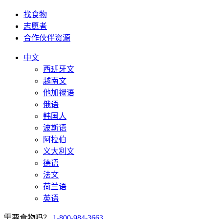
找食物
志愿者
合作伙伴资源
中文
西班牙文
越南文
他加禄语
俄语
韩国人
波斯语
阿拉伯
义大利文
德语
法文
荷兰语
英语
需要食物吗？
1-800-984-3663