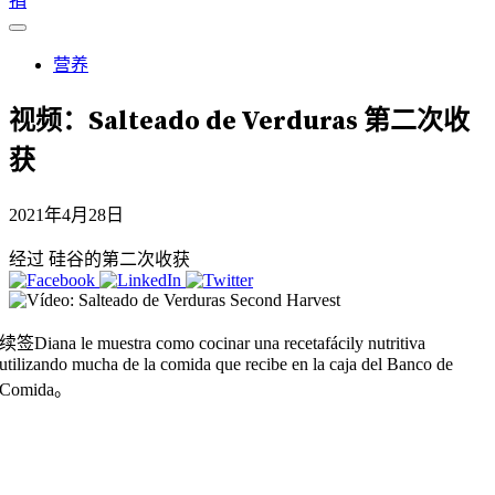
捐
营养
视频：Salteado de Verduras 第二次收
获
2021年4月28日
经过 硅谷的第二次收获
续签Diana le muestra como cocinar una recetafácily nutritiva
utilizando mucha de la comida que recibe en la caja del Banco de
Comida。