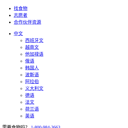
找食物
志愿者
合作伙伴资源
中文
西班牙文
越南文
他加禄语
俄语
韩国人
波斯语
阿拉伯
义大利文
德语
法文
荷兰语
英语
需要食物吗？
1-800-984-3663