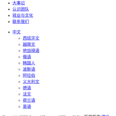
大事记
认识团队
就业与文化
联系我们
中文
西班牙文
越南文
他加禄语
俄语
韩国人
波斯语
阿拉伯
义大利文
德语
法文
荷兰语
英语