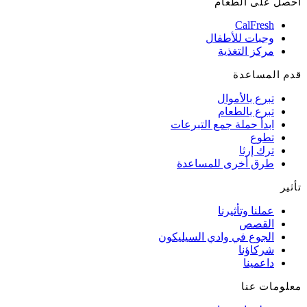
احصل على الطعام
CalFresh
وجبات للأطفال
مركز التغذية
قدم المساعدة
تبرع بالأموال
تبرع بالطعام
ابدأ حملة جمع التبرعات
تطوع
ترك إرثا
طرق أخرى للمساعدة
تأثير
عملنا وتأثيرنا
القصص
الجوع في وادي السيليكون
شركاؤنا
داعمينا
معلومات عنا