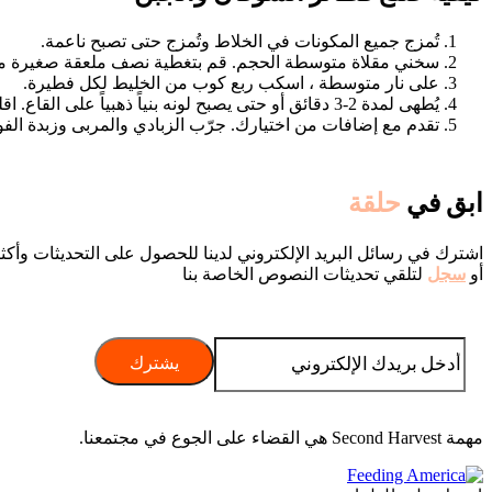
تُمزج جميع المكونات في الخلاط وتُمزج حتى تصبح ناعمة.
سخني مقلاة متوسطة الحجم. قم بتغطية نصف ملعقة صغيرة م
على نار متوسطة ، اسكب ربع كوب من الخليط لكل فطيرة.
يُطهى لمدة 2-3 دقائق أو حتى يصبح لونه بنياً ذهبياً على القاع. اقلبه واطهيه لمدة دقيقتين إضافيتين.
تقدم مع إضافات من اختيارك. جرّب الزبادي والمربى وزبدة الفول
ابق في
حلقة
اشترك في رسائل البريد الإلكتروني لدينا للحصول على التحديثات وأكث
أو
سجل
لتلقي تحديثات النصوص الخاصة بنا
مهمة Second Harvest هي القضاء على الجوع في مجتمعنا.