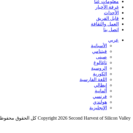
معلومات عنا
غرفة الأخبار
الأحداث
قابل الفريق
العمل والثقافة
اتصل بنا
عربي
الأسبانية
فيتنامي
صينى
تاغالوغ
الروسية
الكورية
اللغة الفارسية
إيطالي
ألمانية
فرنسي
هولندي
الإنجليزية
Copyright 2026 Second Harvest of Silicon Valley
كل الحقوق محفوظ