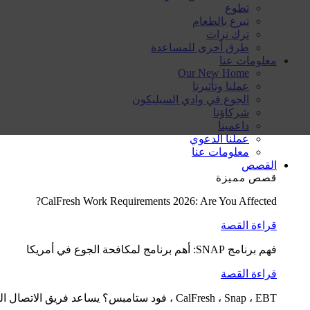
تطوع
تبرع بالطعام
ترك تراث
طرق أخرى للمساعدة
معلومات عنا
Our New Home
عملنا وتأثيرنا
الجوع في وادي السيليكون
شركاؤنا
داعمينا
عملنا الدعوي
معلومات عنا
القصص
قصص مميزة
CalFresh Work Requirements 2026: Are You Affected?
قراءة القصة
فهم برنامج SNAP: أهم برنامج لمكافحة الجوع في أمريكا
قراءة القصة
CalFresh ، Snap ، EBT ، فود ستامبس؟ يساعد فريق الاتصال الغذائي لدينا في التوضيح